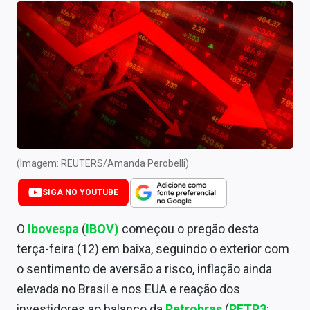
Newsletters
Cotações
Comprar ou vender?
Carteiras Recomendadas
Central de Dividendos
Central de Fundos Imobiliários
(Imagem: REUTERS/Amanda Perobelli)
Central dos IPOs
SIGA NO YOUTUBE
Renda Fixa
O
Ibovespa
(
IBOV)
começou o pregão desta
terça-feira (12) em baixa, seguindo o exterior com
Finanças Pessoais
o sentimento de aversão a risco, inflação ainda
Mercados
elevada no Brasil e nos EUA e reação dos
investidores ao balanço da
Petrobras
(
PETR3
;