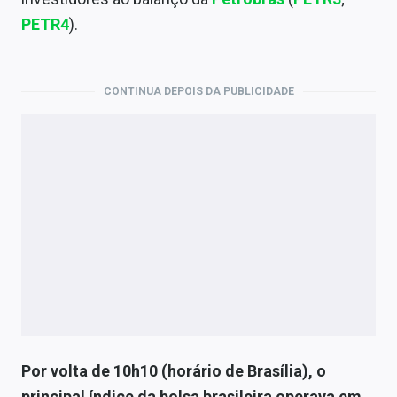
Economia
PETR4
).
Empresas
Brasil
CONTINUA DEPOIS DA PUBLICIDADE
Política
Colunas
Especiais
Internacional
Marketing
Tecnologia
Por volta de 10h10 (horário de Brasília), o
Conteúdo de Marca
principal índice da bolsa brasileira operava em