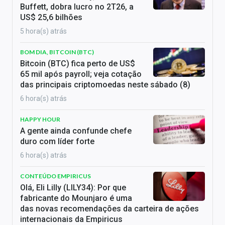
Buffett, dobra lucro no 2T26, a
US$ 25,6 bilhões
5 hora(s) atrás
BOM DIA, BITCOIN (BTC)
Bitcoin (BTC) fica perto de US$
65 mil após payroll; veja cotação
das principais criptomoedas neste sábado (8)
6 hora(s) atrás
HAPPY HOUR
A gente ainda confunde chefe
duro com líder forte
6 hora(s) atrás
CONTEÚDO EMPIRICUS
Olá, Eli Lilly (LILY34): Por que
fabricante do Mounjaro é uma
das novas recomendações da carteira de ações
internacionais da Empiricus