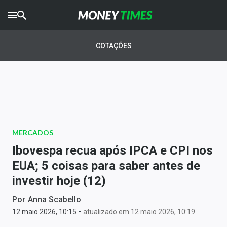
CRYPTO
TIMES
COTAÇÕES
AGRO
TIMES
Ibovespa
Giro do Mercado
MERCADOS
Newsletters
Ibovespa recua após IPCA e CPI nos
Money Trader
EUA; 5 coisas para saber antes de
investir hoje (12)
Anuncie
Por
Anna Scabello
-
Últimas Notícias
12 maio 2026, 10:15
atualizado em 12 maio 2026, 10:19