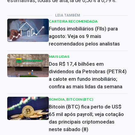
estimativas, todas de alta, ia de 0,56% a 0,79%.
LEIA TAMBÉM
CARTEIRA RECOMENDADA
Fundos imobiliários (FIIs) para
agosto: Veja os 9 mais
recomendados pelos analistas
MAIS LIDAS
Dos R$ 17,4 bilhões em
dividendos da Petrobras (PETR4)
a calote em fundo imobiliário;
confira as mais lidas da semana
BOM DIA, BITCOIN (BTC)
Bitcoin (BTC) fica perto de US$
65 mil após payroll; veja cotação
das principais criptomoedas
neste sábado (8)