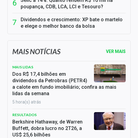
Selic a 14%: Quanto rendem R$ 10 mil na
poupança, CDB, LCA, LCI e Tesouro?
Dividendos e crescimento: XP bate o martelo
e elege o melhor banco da bolsa
MAIS NOTÍCIAS
VER MAIS
MAIS LIDAS
Dos R$ 17,4 bilhões em
dividendos da Petrobras (PETR4)
a calote em fundo imobiliário; confira as mais
lidas da semana
5 hora(s) atrás
RESULTADOS
Berkshire Hathaway, de Warren
Buffett, dobra lucro no 2T26, a
US$ 25,6 bilhões