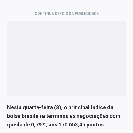
Economia
CONTINUA DEPOIS DA PUBLICIDADE
Empresas
Brasil
Política
Colunas
Especiais
Internacional
Marketing
Tecnologia
Nesta quarta-feira (8), o principal índice da
bolsa brasileira terminou as negociações com
Conteúdo de Marca
queda de 0,79%, aos 170.653,45 pontos
.