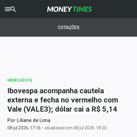
CRYPTO
TIMES
COTAÇÕES
AGRO
TIMES
Ibovespa
Giro do Mercado
MERCADOS
Newsletters
Ibovespa acompanha cautela
Money Trader
externa e fecha no vermelho com
Vale (VALE3); dólar cai a R$ 5,14
Anuncie
Por
Liliane de Lima
-
Últimas Notícias
08 jul 2026, 17:16
atualizado em 08 jul 2026, 18:20