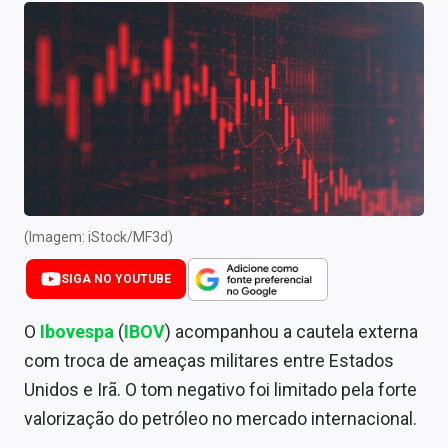
Newsletters
Cotações
Comprar ou vender?
Carteiras Recomendadas
Central de Dividendos
Central de Fundos Imobiliários
(Imagem: iStock/MF3d)
Central dos IPOs
SIGA NO YOUTUBE
Renda Fixa
O
Ibovespa
(
IBOV
) acompanhou a cautela externa
com troca de ameaças militares entre Estados
Finanças Pessoais
Unidos e Irã. O tom negativo foi limitado pela forte
Mercados
valorização do petróleo no mercado internacional.