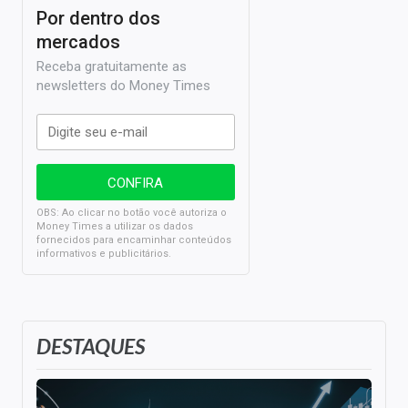
Por dentro dos
mercados
Receba gratuitamente as
newsletters do Money Times
OBS: Ao clicar no botão você autoriza o
Money Times a utilizar os dados
fornecidos para encaminhar conteúdos
informativos e publicitários.
DESTAQUES