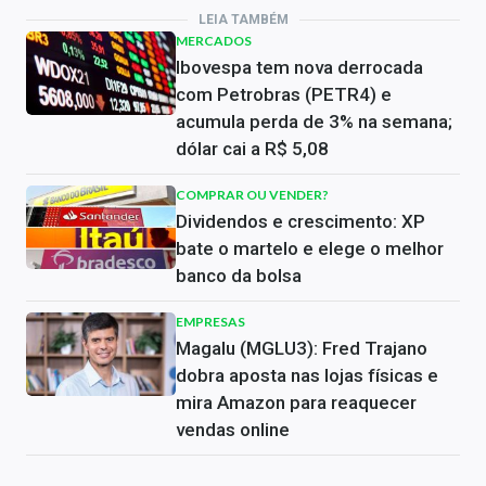
LEIA TAMBÉM
MERCADOS
Ibovespa tem nova derrocada
com Petrobras (PETR4) e
acumula perda de 3% na semana;
dólar cai a R$ 5,08
COMPRAR OU VENDER?
Dividendos e crescimento: XP
bate o martelo e elege o melhor
banco da bolsa
EMPRESAS
Magalu (MGLU3): Fred Trajano
dobra aposta nas lojas físicas e
mira Amazon para reaquecer
vendas online