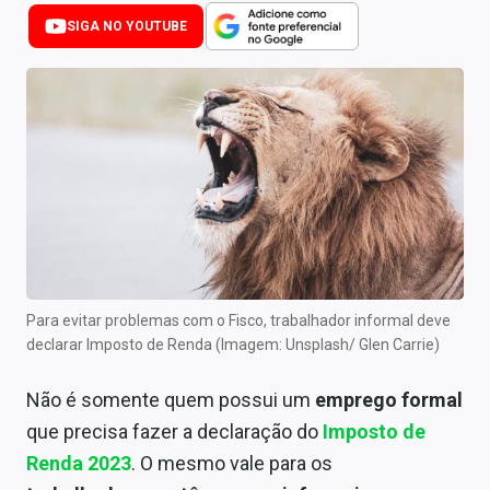
Newsletters
SIGA NO YOUTUBE
Cotações
Comprar ou vender?
Carteiras Recomendadas
Central de Dividendos
Central de Fundos Imobiliários
Central dos IPOs
Para evitar problemas com o Fisco, trabalhador informal deve
declarar Imposto de Renda (Imagem: Unsplash/ Glen Carrie)
Renda Fixa
Não é somente quem possui um
emprego formal
Finanças Pessoais
que precisa fazer a declaração do
Imposto de
Mercados
Renda 2023
. O mesmo vale para os