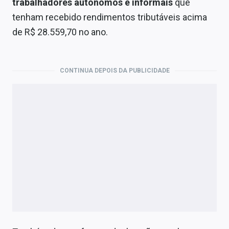
trabalhadores autônomos e informais
que
Economia
tenham recebido rendimentos tributáveis acima
Empresas
de R$ 28.559,70 no ano.
Brasil
Política
CONTINUA DEPOIS DA PUBLICIDADE
Colunas
Especiais
Internacional
Marketing
Tecnologia
Conteúdo de Marca