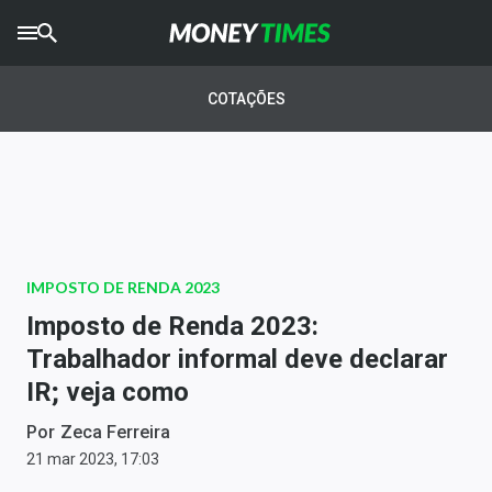
CRYPTO
TIMES
COTAÇÕES
AGRO
TIMES
Ibovespa
Giro do Mercado
IMPOSTO DE RENDA 2023
Newsletters
Imposto de Renda 2023:
Money Trader
Trabalhador informal deve declarar
IR; veja como
Anuncie
Por
Zeca Ferreira
Últimas Notícias
21 mar 2023, 17:03