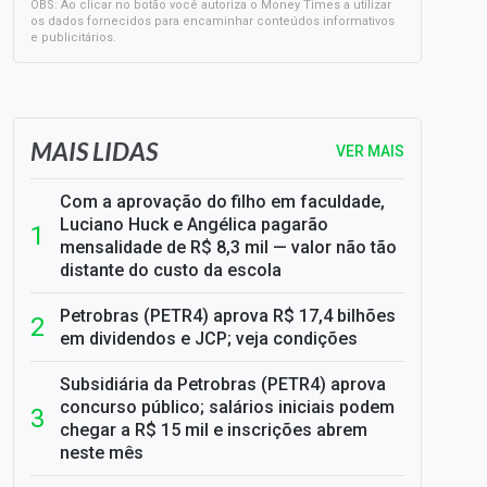
OBS: Ao clicar no botão você autoriza o Money Times a utilizar
os dados fornecidos para encaminhar conteúdos informativos
e publicitários.
SELIC em 14%: A repercussão da decisão sobre os JUROS
MAIS LIDAS
VER MAIS
Com a aprovação do filho em faculdade,
Luciano Huck e Angélica pagarão
mensalidade de R$ 8,3 mil — valor não tão
distante do custo da escola
Petrobras (PETR4) aprova R$ 17,4 bilhões
em dividendos e JCP; veja condições
Subsidiária da Petrobras (PETR4) aprova
concurso público; salários iniciais podem
chegar a R$ 15 mil e inscrições abrem
neste mês