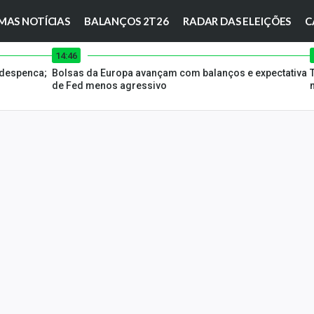
MAS NOTÍCIAS
BALANÇOS 2T26
RADAR DAS ELEIÇÕES
C
14:46
 despenca;
Bolsas da Europa avançam com balanços e expectativa
de Fed menos agressivo