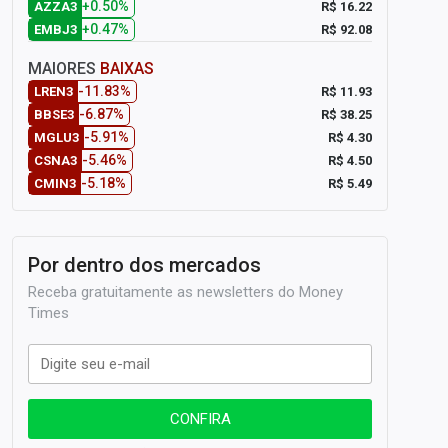
+0.50%
R$ 16.22
AZZA3
+0.47%
R$ 92.08
EMBJ3
MAIORES
BAIXAS
-11.83%
R$ 11.93
LREN3
-6.87%
R$ 38.25
BBSE3
-5.91%
R$ 4.30
MGLU3
-5.46%
R$ 4.50
CSNA3
-5.18%
R$ 5.49
CMIN3
Por dentro dos mercados
Receba gratuitamente as newsletters do Money
Times