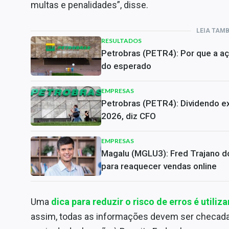
multas e penalidades”, disse.
LEIA TAM
RESULTADOS
Petrobras (PETR4): Por que a a
do esperado
EMPRESAS
Petrobras (PETR4): Dividendo ex
2026, diz CFO
EMPRESAS
Magalu (MGLU3): Fred Trajano do
para reaquecer vendas online
Uma
dica para reduzir o risco de erros é utili
assim, todas as informações devem ser checadas