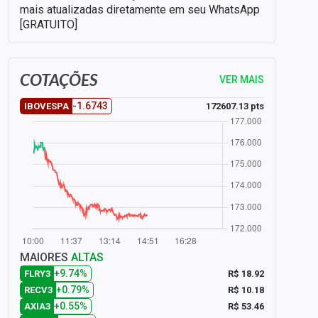
mais atualizadas diretamente em seu WhatsApp
[GRATUITO]
COTAÇÕES
VER MAIS
-1.6743
172607.13 pts
IBOVESPA
MAIORES
ALTAS
+9.74%
R$ 18.92
FLRY3
+0.79%
R$ 10.18
RECV3
+0.55%
R$ 53.46
AXIA3