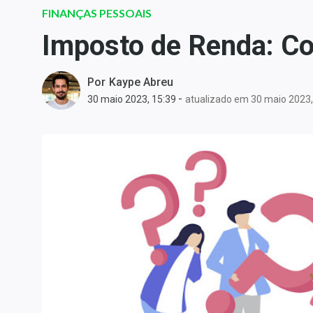
Carteiras Recomendadas
FINANÇAS PESSOAIS
Central de Dividendos
Imposto de Renda: Co
Central de Fundos
Imobiliários
Por
Kaype Abreu
Central dos IPOs
-
30 maio 2023, 15:39
atualizado em 30 maio 2023,
Renda Fixa
Finanças Pessoais
Mercados
Economia
Empresas
Brasil
Política
Colunas
Especiais