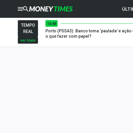
ÚLTI
14:48
CRYPTO
TIMES
TEMPO
Porto (PSSA3): Banco toma ‘paulada’ e ação
REAL
AGRO
TIMES
o que fazer com papel?
ver mais
Ibovespa
Giro do Mercado
Newsletters
Money Trader
Anuncie
Últimas Notícias
Newsletters
Cotações
Comprar ou vender?