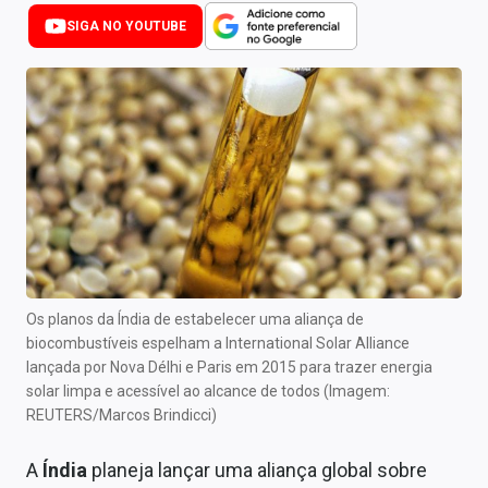
Newsletters
SIGA NO YOUTUBE
Cotações
Comprar ou vender?
Carteiras Recomendadas
Central de Dividendos
Central de Fundos Imobiliários
Central dos IPOs
Os planos da Índia de estabelecer uma aliança de
biocombustíveis espelham a International Solar Alliance
Renda Fixa
lançada por Nova Délhi e Paris em 2015 para trazer energia
solar limpa e acessível ao alcance de todos (Imagem:
Finanças Pessoais
REUTERS/Marcos Brindicci)
Mercados
A
Índia
planeja lançar uma aliança global sobre