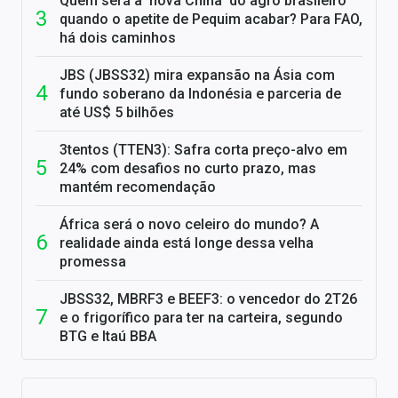
Quem será a 'nova China' do agro brasileiro
quando o apetite de Pequim acabar? Para FAO,
há dois caminhos
JBS (JBSS32) mira expansão na Ásia com
fundo soberano da Indonésia e parceria de
até US$ 5 bilhões
3tentos (TTEN3): Safra corta preço-alvo em
24% com desafios no curto prazo, mas
mantém recomendação
África será o novo celeiro do mundo? A
realidade ainda está longe dessa velha
promessa
JBSS32, MBRF3 e BEEF3: o vencedor do 2T26
e o frigorífico para ter na carteira, segundo
BTG e Itaú BBA