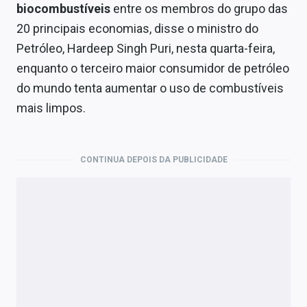
Economia
biocombustíveis
entre os membros do grupo das
20 principais economias, disse o ministro do
Empresas
Petróleo, Hardeep Singh Puri, nesta quarta-feira,
Brasil
enquanto o terceiro maior consumidor de petróleo
do mundo tenta aumentar o uso de combustíveis
Política
mais limpos.
Colunas
Especiais
CONTINUA DEPOIS DA PUBLICIDADE
Internacional
Marketing
Tecnologia
Conteúdo de Marca