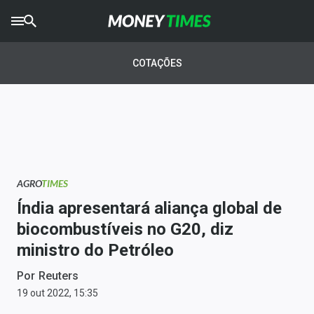
CRYPTO
TIMES
COTAÇÕES
AGRO
TIMES
Ibovespa
Giro do Mercado
AGRO
TIMES
Newsletters
Índia apresentará aliança global de
Money Trader
biocombustíveis no G20, diz
ministro do Petróleo
Anuncie
Por
Reuters
Últimas Notícias
19 out 2022, 15:35