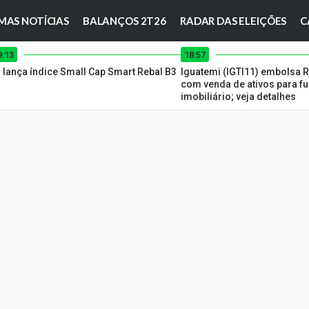
MAS NOTÍCIAS
BALANÇOS 2T26
RADAR DAS ELEIÇÕES
C
9:13
18:57
 lança índice Small Cap Smart Rebal B3
Iguatemi (IGTI11) embolsa 
com venda de ativos para f
imobiliário; veja detalhes