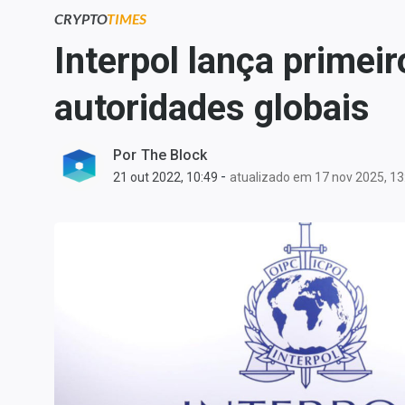
Carteiras Recomendadas
CRYPTO
TIMES
Central de Dividendos
Interpol lança primei
Central de Fundos
autoridades globais
Imobiliários
Central dos IPOs
Renda Fixa
Por
The Block
-
21 out 2022, 10:49
atualizado em 17 nov 2025, 13
Finanças Pessoais
Mercados
Economia
Empresas
Brasil
Política
Colunas
Especiais