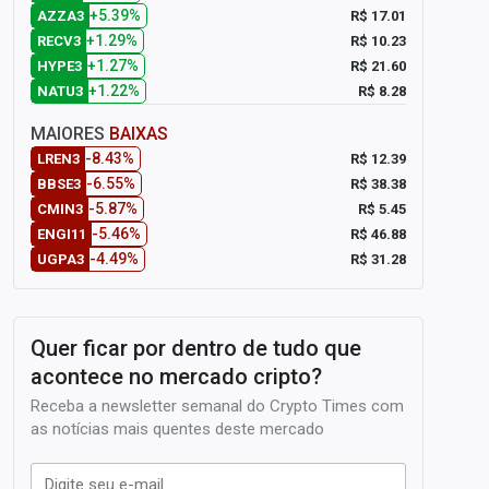
+5.39%
R$ 17.01
AZZA3
+1.29%
R$ 10.23
RECV3
+1.27%
R$ 21.60
HYPE3
+1.22%
R$ 8.28
NATU3
MAIORES
BAIXAS
-8.43%
R$ 12.39
LREN3
-6.55%
R$ 38.38
BBSE3
-5.87%
R$ 5.45
CMIN3
-5.46%
R$ 46.88
ENGI11
-4.49%
R$ 31.28
UGPA3
Quer ficar por dentro de tudo que
acontece no mercado cripto?
Receba a newsletter semanal do Crypto Times com
as notícias mais quentes deste mercado