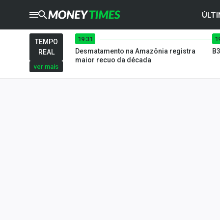
ÚLTI
19:31
1
CRYPTO
TIMES
TEMPO
Desmatamento na Amazônia registra
B3
REAL
AGRO
TIMES
maior recuo da década
ver mais
Ibovespa
Giro do Mercado
Newsletters
Money Trader
Anuncie
Últimas Notícias
Newsletters
Cotações
Comprar ou vender?