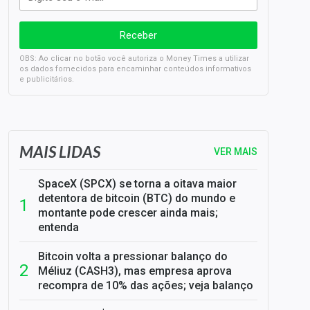
OBS: Ao clicar no botão você autoriza o Money Times a utilizar
os dados fornecidos para encaminhar conteúdos informativos
e publicitários.
SELIC em 14%: A repercussão da decisão sobre os JUROS
MAIS LIDAS
VER MAIS
SpaceX (SPCX) se torna a oitava maior
detentora de bitcoin (BTC) do mundo e
montante pode crescer ainda mais;
entenda
Bitcoin volta a pressionar balanço do
Méliuz (CASH3), mas empresa aprova
recompra de 10% das ações; veja balanço