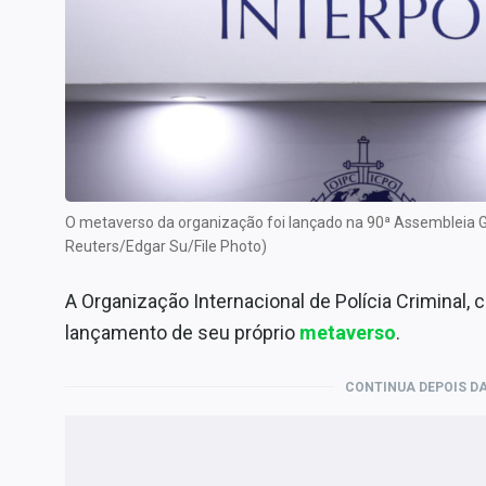
Internacional
Marketing
Tecnologia
Conteúdo de Marca
Sobre
Expediente
O metaverso da organização foi lançado na 90ª Assembleia 
Contato
Reuters/Edgar Su/File Photo)
A Organização Internacional de Polícia Criminal
lançamento de seu próprio
metaverso
.
CONTINUA DEPOIS DA