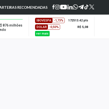
ARTEIRAS RECOMENDADAS
IBOVESPA
-1,73%
172513.42 pts
R$ 876 milhões
DOLAR
-0,50%
R$ 5,08
undo
ver mais