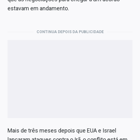
Economia
estavam em andamento.
Empresas
Brasil
CONTINUA DEPOIS DA PUBLICIDADE
Política
Colunas
Especiais
Internacional
Marketing
Tecnologia
Mais de três meses depois que EUA e Israel
Conteúdo de Marca
lançaram ataques contra o Irã, o conflito está em