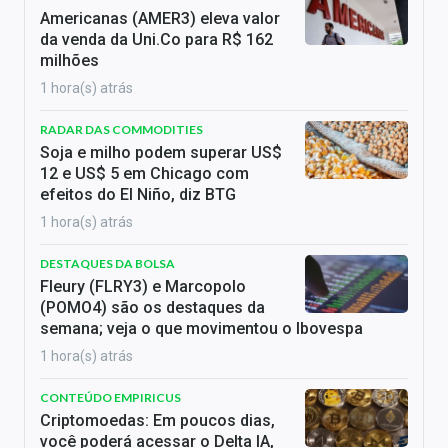
Americanas (AMER3) eleva valor
da venda da Uni.Co para R$ 162
milhões
1 hora(s) atrás
RADAR DAS COMMODITIES
Soja e milho podem superar US$
12 e US$ 5 em Chicago com
efeitos do El Niño, diz BTG
1 hora(s) atrás
DESTAQUES DA BOLSA
Fleury (FLRY3) e Marcopolo
(POMO4) são os destaques da
semana; veja o que movimentou o Ibovespa
1 hora(s) atrás
CONTEÚDO EMPIRICUS
Criptomoedas: Em poucos dias,
você poderá acessar o Delta IA,