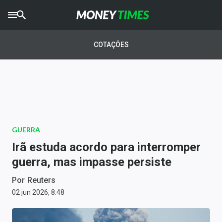
CRYPTO
TIMES
COTAÇÕES
AGRO
TIMES
Ibovespa
Giro do Mercado
GUERRA
Newsletters
Irã estuda acordo para interromper
Money Trader
guerra, mas impasse persiste
Anuncie
Por
Reuters
02 jun 2026, 8:48
Últimas Notícias