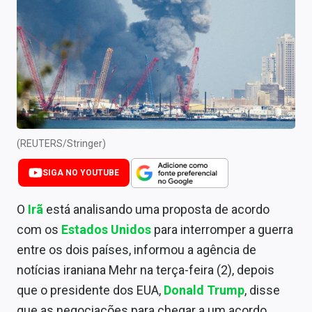
Newsletters
Cotações
Comprar ou vender?
Carteiras Recomendadas
Central de Dividendos
(REUTERS/Stringer)
Central de Fundos Imobiliários
SIGA NO YOUTUBE
Central dos IPOs
O
Irã
está analisando uma proposta de acordo
Renda Fixa
com os
Estados Unidos
para interromper a guerra
entre os dois países, informou a agência de
Finanças Pessoais
notícias iraniana Mehr na terça-feira (2), depois
Mercados
que o presidente dos EUA,
Donald Trump
, disse
que as negociações para chegar a um acordo