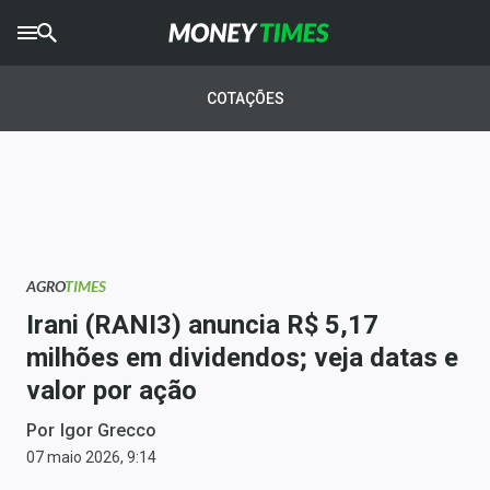
CRYPTO
TIMES
COTAÇÕES
AGRO
TIMES
Ibovespa
Giro do Mercado
AGRO
TIMES
Newsletters
Irani (RANI3) anuncia R$ 5,17
Money Trader
milhões em dividendos; veja datas e
valor por ação
Anuncie
Por
Igor Grecco
Últimas Notícias
07 maio 2026, 9:14