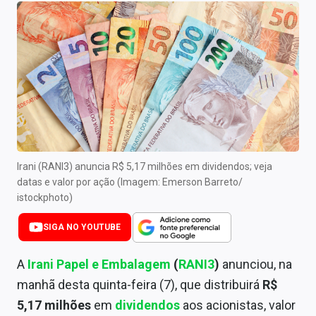
Newsletters
Cotações
Comprar ou vender?
Carteiras Recomendadas
Central de Dividendos
Central de Fundos Imobiliários
Irani (RANI3) anuncia R$ 5,17 milhões em dividendos; veja
datas e valor por ação (Imagem: Emerson Barreto/
Central dos IPOs
istockphoto)
Renda Fixa
SIGA NO YOUTUBE
Finanças Pessoais
A
Irani Papel e Embalagem
(
RANI3
)
anunciou, na
manhã desta quinta-feira (7), que distribuirá
R$
Mercados
5,17 milhões
em
dividendos
aos acionistas, valor