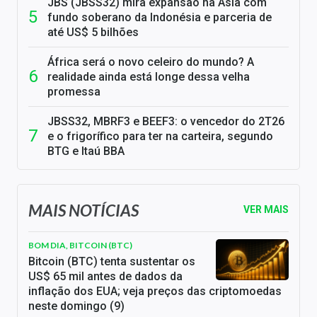
JBS (JBSS32) mira expansão na Ásia com
fundo soberano da Indonésia e parceria de
até US$ 5 bilhões
África será o novo celeiro do mundo? A
realidade ainda está longe dessa velha
promessa
JBSS32, MBRF3 e BEEF3: o vencedor do 2T26
e o frigorífico para ter na carteira, segundo
BTG e Itaú BBA
MAIS NOTÍCIAS
VER MAIS
BOM DIA, BITCOIN (BTC)
Bitcoin (BTC) tenta sustentar os
US$ 65 mil antes de dados da
inflação dos EUA; veja preços das criptomoedas
neste domingo (9)