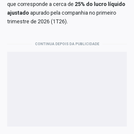
Economia
que corresponde a cerca de
25% do lucro líquido
ajustado
apurado pela companhia no primeiro
Empresas
trimestre de 2026 (1T26).
Brasil
Política
CONTINUA DEPOIS DA PUBLICIDADE
Colunas
Especiais
Internacional
Marketing
Tecnologia
Conteúdo de Marca