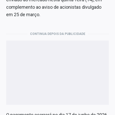
Economia
complemento ao aviso de acionistas divulgado
Empresas
em 25 de março.
Brasil
CONTINUA DEPOIS DA PUBLICIDADE
Política
Colunas
Especiais
Internacional
Marketing
Tecnologia
Conteúdo de Marca
O pagamento ocorrerá no dia 17 de junho de 2026,