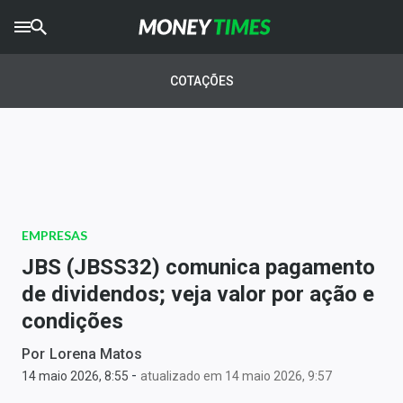
CRYPTO
TIMES
COTAÇÕES
AGRO
TIMES
Ibovespa
Giro do Mercado
EMPRESAS
Newsletters
JBS (JBSS32) comunica pagamento
Money Trader
de dividendos; veja valor por ação e
condições
Anuncie
Por
Lorena Matos
-
Últimas Notícias
14 maio 2026, 8:55
atualizado em 14 maio 2026, 9:57