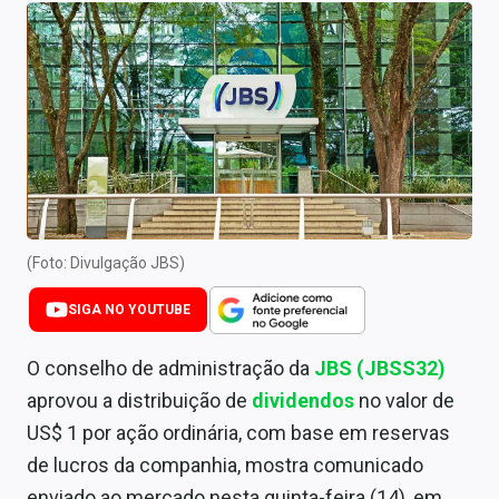
Newsletters
Cotações
Comprar ou vender?
Carteiras Recomendadas
Central de Dividendos
Central de Fundos Imobiliários
(Foto: Divulgação JBS)
Central dos IPOs
SIGA NO YOUTUBE
Renda Fixa
O conselho de administração da
JBS (JBSS32)
aprovou a distribuição de
dividendos
no valor de
Finanças Pessoais
US$ 1 por ação ordinária, com base em reservas
Mercados
de lucros da companhia, mostra comunicado
enviado ao mercado nesta quinta-feira (14), em