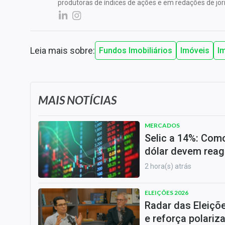
produtoras de índices de ações e em redações de jo
Leia mais sobre:
Fundos Imobiliários
Imóveis
I
MAIS NOTÍCIAS
MERCADOS
Selic a 14%: Como
dólar devem reag
2 hora(s) atrás
ELEIÇÕES 2026
Radar das Eleiçõ
e reforça polariz