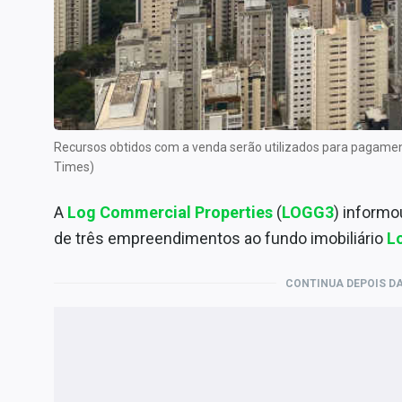
Especiais
Internacional
Marketing
Tecnologia
Conteúdo de Marca
Recursos obtidos com a venda serão utilizados para pagam
Sobre
Times)
Expediente
A
Log Commercial Properties
(
LOGG3
) inform
Contato
de três empreendimentos ao fundo imobiliário
L
CONTINUA DEPOIS DA