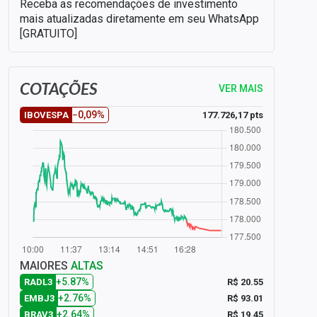
Receba as recomendações de investimento
mais atualizadas diretamente em seu WhatsApp
[GRATUITO]
COTAÇÕES
VER MAIS
−0,09%
177.726,17 pts
IBOVESPA
MAIORES
ALTAS
+5.87%
R$ 20.55
RADL3
+2.76%
R$ 93.01
EMBJ3
+2.64%
R$ 19.45
BRAV3