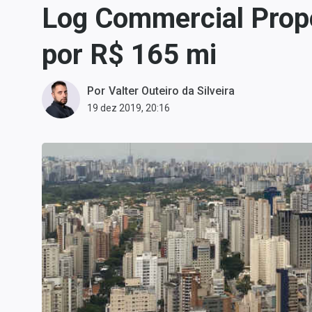
Log Commercial Prope
Carteiras Recomendadas
Central de Dividendos
por R$ 165 mi
Central de Fundos
Imobiliários
Por
Valter Outeiro da Silveira
Central dos IPOs
19 dez 2019, 20:16
Renda Fixa
Finanças Pessoais
Mercados
Economia
Empresas
Brasil
Política
Money Trader
Colunas