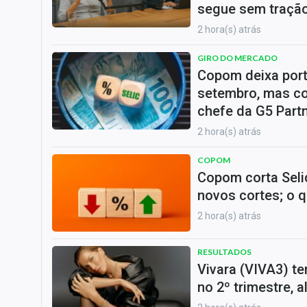
segue sem traçã
2 hora(s) atrás
GIRO DO MERCADO
Copom deixa port
setembro, mas c
chefe da G5 Part
2 hora(s) atrás
COPOM
Copom corta Seli
novos cortes; o 
2 hora(s) atrás
RESULTADOS
Vivara (VIVA3) te
no 2º trimestre, 