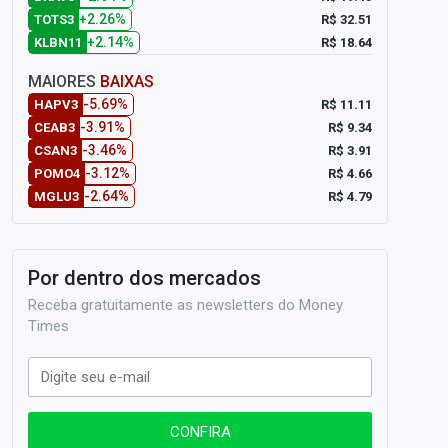
+2.26%
R$ 32.51
TOTS3
+2.14%
R$ 18.64
KLBN11
MAIORES
BAIXAS
-5.69%
R$ 11.11
HAPV3
-3.91%
R$ 9.34
CEAB3
-3.46%
R$ 3.91
CSAN3
-3.12%
R$ 4.66
POMO4
-2.64%
R$ 4.79
MGLU3
Por dentro dos mercados
Receba gratuitamente as newsletters do Money
Times