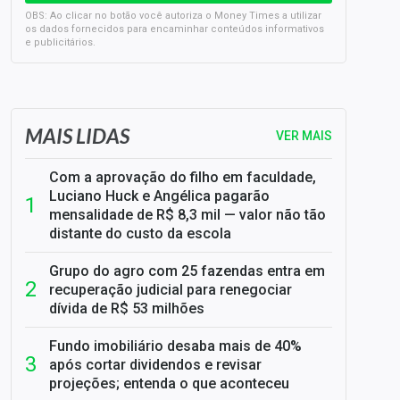
OBS: Ao clicar no botão você autoriza o Money Times a utilizar
os dados fornecidos para encaminhar conteúdos informativos
e publicitários.
SELIC em 14%: A repercussão da decisão sobre os JUROS
MAIS LIDAS
VER MAIS
Com a aprovação do filho em faculdade,
Luciano Huck e Angélica pagarão
mensalidade de R$ 8,3 mil — valor não tão
distante do custo da escola
Grupo do agro com 25 fazendas entra em
recuperação judicial para renegociar
dívida de R$ 53 milhões
Fundo imobiliário desaba mais de 40%
após cortar dividendos e revisar
projeções; entenda o que aconteceu