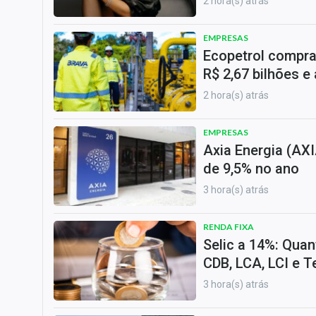
2 hora(s) atrás
EMPRESAS
Ecopetrol compra
R$ 2,67 bilhões e
2 hora(s) atrás
EMPRESAS
Axia Energia (AXI
de 9,5% no ano
3 hora(s) atrás
RENDA FIXA
Selic a 14%: Qua
CDB, LCA, LCI e 
3 hora(s) atrás