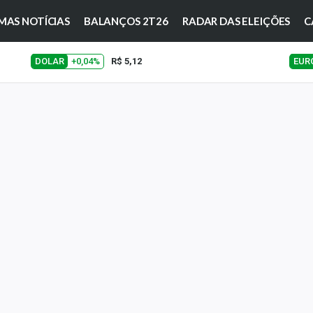
MAS NOTÍCIAS
BALANÇOS 2T26
RADAR DAS ELEIÇÕES
C
DOLAR
+0,04%
R$ 5,12
EUR