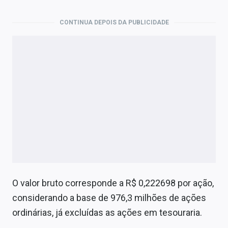
Economia
CONTINUA DEPOIS DA PUBLICIDADE
Empresas
Brasil
Política
Colunas
Especiais
Internacional
Marketing
Tecnologia
O valor bruto corresponde a R$ 0,222698 por ação,
considerando a base de 976,3 milhões de ações
ordinárias, já excluídas as ações em tesouraria.
Conteúdo de Marca