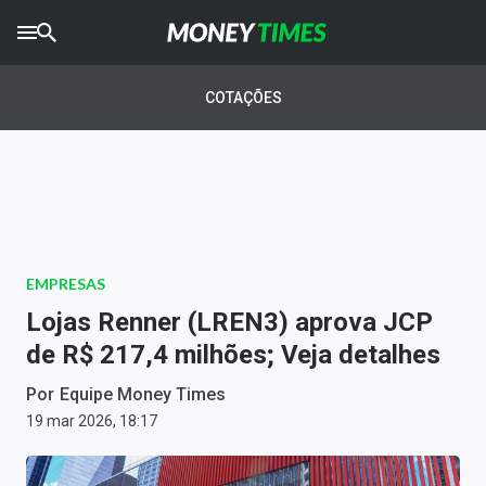
CRYPTO
TIMES
COTAÇÕES
AGRO
TIMES
Ibovespa
Giro do Mercado
EMPRESAS
Newsletters
Lojas Renner (LREN3) aprova JCP
Money Trader
de R$ 217,4 milhões; Veja detalhes
Anuncie
Por
Equipe Money Times
19 mar 2026, 18:17
Últimas Notícias