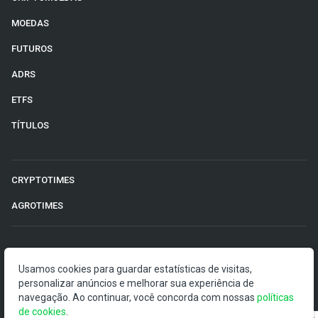
MOEDAS
FUTUROS
ADRS
ETFS
TÍTULOS
CRYPTOTIMES
AGROTIMES
©2026 Money Times.
Usamos cookies para guardar estatísticas de visitas,
personalizar anúncios e melhorar sua experiência de
O Money Times publica matérias de cunho jornalístico, que
navegação. Ao continuar, você concorda com nossas
políticas
visam a democratização da informação. Nossas
de cookies
.
publicações devem ser compreendidas como boletins