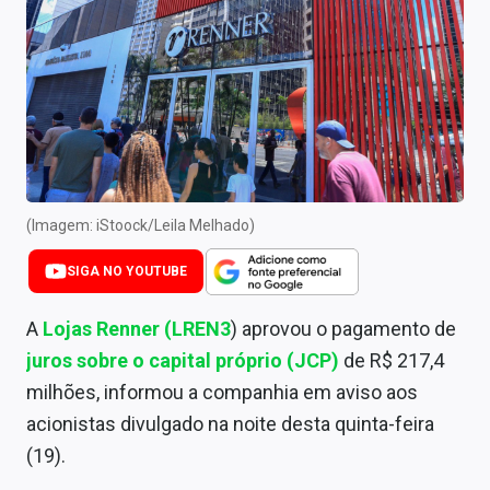
Newsletters
Cotações
Comprar ou vender?
Carteiras Recomendadas
Central de Dividendos
(Imagem: iStoock/Leila Melhado)
Central de Fundos Imobiliários
SIGA NO YOUTUBE
Central dos IPOs
A
Lojas Renner (LREN3
) aprovou o pagamento de
Renda Fixa
juros sobre o capital próprio (JCP)
de R$ 217,4
milhões, informou a companhia em aviso aos
Finanças Pessoais
acionistas divulgado na noite desta quinta-feira
Mercados
(19).