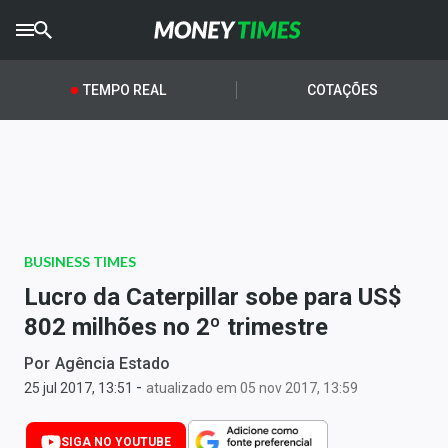
CRYPTO
TIMES
TEMPO REAL
COTAÇÕES
AGRO
TIMES
Ibovespa
Giro do Mercado
BUSINESS TIMES
Newsletters
Lucro da Caterpillar sobe para US$
Money Trader
802 milhões no 2º trimestre
Anuncie
Por
Agência Estado
-
25 jul 2017, 13:51
atualizado em 05 nov 2017, 13:59
Últimas Notícias
SIGA NO YOUTUBE