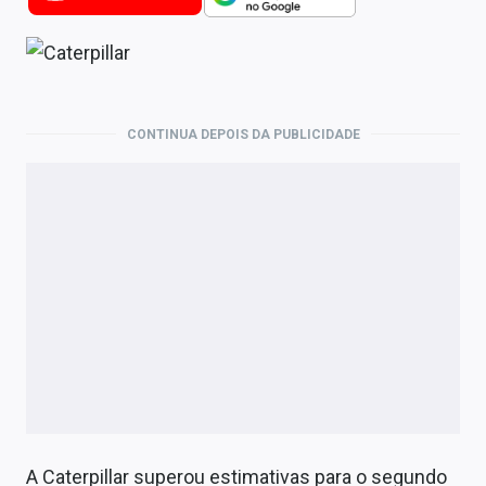
Newsletters
Cotações
Comprar ou vender?
CONTINUA DEPOIS DA PUBLICIDADE
Carteiras Recomendadas
Central de Dividendos
Central de Fundos Imobiliários
Central dos IPOs
Renda Fixa
Finanças Pessoais
Mercados
A Caterpillar superou estimativas para o segundo