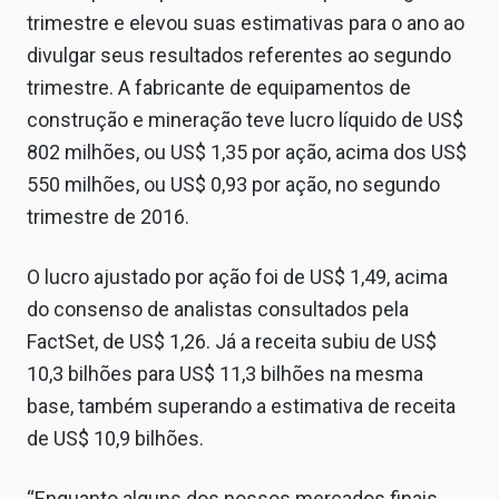
Economia
trimestre e elevou suas estimativas para o ano ao
divulgar seus resultados referentes ao segundo
Empresas
trimestre. A fabricante de equipamentos de
Brasil
construção e mineração teve lucro líquido de US$
802 milhões, ou US$ 1,35 por ação, acima dos US$
Política
550 milhões, ou US$ 0,93 por ação, no segundo
Colunas
trimestre de 2016.
Especiais
O lucro ajustado por ação foi de US$ 1,49, acima
Internacional
do consenso de analistas consultados pela
FactSet, de US$ 1,26. Já a receita subiu de US$
Marketing
10,3 bilhões para US$ 11,3 bilhões na mesma
Tecnologia
base, também superando a estimativa de receita
de US$ 10,9 bilhões.
Conteúdo de Marca
“Enquanto alguns dos nossos mercados finais