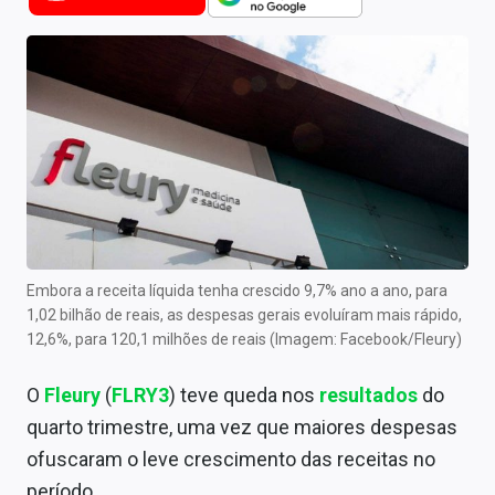
Newsletters
Cotações
Comprar ou vender?
Carteiras Recomendadas
Central de Dividendos
Central de Fundos Imobiliários
Embora a receita líquida tenha crescido 9,7% ano a ano, para
Central dos IPOs
1,02 bilhão de reais, as despesas gerais evoluíram mais rápido,
12,6%, para 120,1 milhões de reais (Imagem: Facebook/Fleury)
Renda Fixa
O
Fleury
(
FLRY3
) teve queda nos
resultados
do
Finanças Pessoais
quarto trimestre, uma vez que maiores despesas
Mercados
ofuscaram o leve crescimento das receitas no
período.