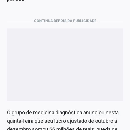
Economia
Empresas
CONTINUA DEPOIS DA PUBLICIDADE
Brasil
Política
Colunas
Especiais
Internacional
Marketing
Tecnologia
O grupo de medicina diagnóstica anunciou nesta
quinta-feira que seu lucro ajustado de outubro a
Conteúdo de Marca
dezembro somou 66 milhões de reais, queda de