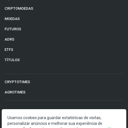
CRIPTOMOEDAS
MOEDAS
FUTUROS
ADRS
ETFS
TÍTULOS
CRYPTOTIMES
AGROTIMES
©2026 Money Times.
Usamos cookies para guardar estatísticas de visitas,
O Money Times publica matérias de cunho jornalístico, que
personalizar anúncios e melhorar sua experiência de