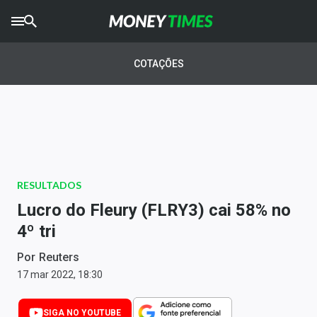
CRYPTO
TIMES
COTAÇÕES
AGRO
TIMES
Ibovespa
Giro do Mercado
RESULTADOS
Newsletters
Lucro do Fleury (FLRY3) cai 58% no
Money Trader
4º tri
Anuncie
Por
Reuters
17 mar 2022, 18:30
Últimas Notícias
SIGA NO YOUTUBE