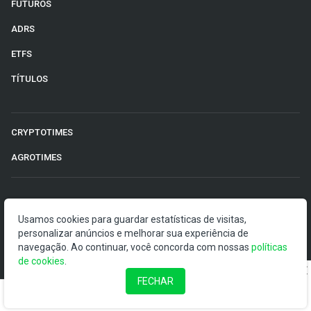
FUTUROS
ADRS
ETFS
TÍTULOS
CRYPTOTIMES
AGROTIMES
©2026 Money Times.
Usamos cookies para guardar estatísticas de visitas,
personalizar anúncios e melhorar sua experiência de
O Money Times publica matérias de cunho jornalístico, que
navegação. Ao continuar, você concorda com nossas
políticas
visam a democratização da informação. Nossas
de cookies
.
publicações devem ser compreendidas como boletins
anunciadores e divulgadores, e não como uma
FECHAR
recomendação de investimento.