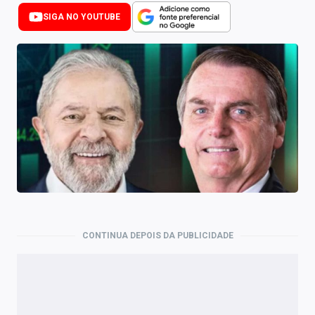
Newsletters
SIGA NO YOUTUBE
Cotações
Comprar ou vender?
Carteiras Recomendadas
Central de Dividendos
Central de Fundos Imobiliários
Central dos IPOs
Renda Fixa
CONTINUA DEPOIS DA PUBLICIDADE
Finanças Pessoais
Mercados