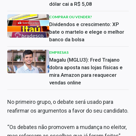
dólar cai a R$ 5,08
COMPRAR OU VENDER?
Dividendos e crescimento: XP
bate o martelo e elege o melhor
banco da bolsa
EMPRESAS
Magalu (MGLU3): Fred Trajano
dobra aposta nas lojas físicas e
mira Amazon para reaquecer
vendas online
No primeiro grupo, o debate será usado para
reafirmar os argumentos a favor do seu candidato.
“Os debates não promovem a mudança no eleitor,
mas reforçam as escolhas que já foram feitas”,