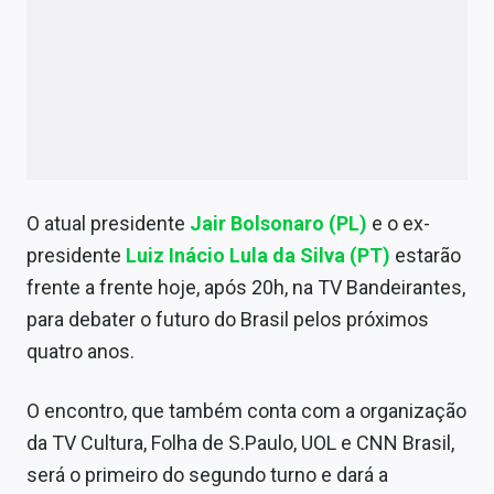
Economia
Empresas
Brasil
Política
Colunas
O atual presidente
Jair Bolsonaro (PL)
e o ex-
Especiais
presidente
Luiz Inácio Lula da Silva (PT)
estarão
frente a frente hoje, após 20h, na TV Bandeirantes,
Internacional
para debater o futuro do Brasil pelos próximos
Marketing
quatro anos.
Tecnologia
O encontro, que também conta com a organização
da TV Cultura, Folha de S.Paulo, UOL e CNN Brasil,
Conteúdo de Marca
será o primeiro do segundo turno e dará a