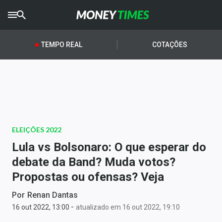
CRYPTO
TIMES
TEMPO REAL
COTAÇÕES
AGRO
TIMES
Ibovespa
Giro do Mercado
ELEIÇÕES 2022
Newsletters
Lula vs Bolsonaro: O que esperar do
Money Trader
debate da Band? Muda votos?
Propostas ou ofensas? Veja
Anuncie
Por
Renan Dantas
-
Últimas Notícias
16 out 2022, 13:00
atualizado em 16 out 2022, 19:10