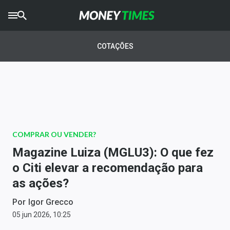
CRYPTO
TIMES
COTAÇÕES
AGRO
TIMES
Ibovespa
Giro do Mercado
COMPRAR OU VENDER?
Newsletters
Magazine Luiza (MGLU3): O que fez
Money Trader
o Citi elevar a recomendação para
as ações?
Anuncie
Por
Igor Grecco
Últimas Notícias
05 jun 2026, 10:25