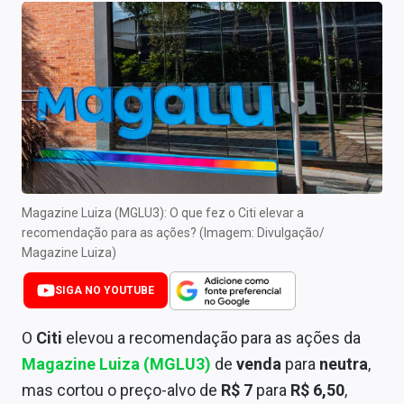
Newsletters
Cotações
Comprar ou vender?
Carteiras Recomendadas
Central de Dividendos
Central de Fundos Imobiliários
Magazine Luiza (MGLU3): O que fez o Citi elevar a
recomendação para as ações? (Imagem: Divulgação/
Central dos IPOs
Magazine Luiza)
Renda Fixa
SIGA NO YOUTUBE
Finanças Pessoais
O
Citi
elevou a recomendação para as ações da
Magazine Luiza (MGLU3)
de
venda
para
neutra
,
Mercados
mas cortou o preço-alvo de
R$ 7
para
R$ 6,50
,