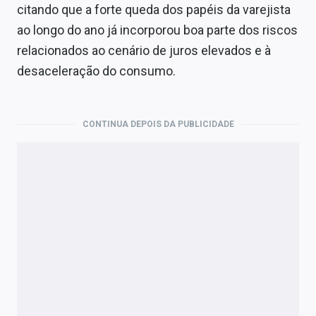
Economia
citando que a forte queda dos papéis da varejista
ao longo do ano já incorporou boa parte dos riscos
Empresas
relacionados ao cenário de juros elevados e à
Brasil
desaceleração do consumo.
Política
CONTINUA DEPOIS DA PUBLICIDADE
Colunas
Especiais
Internacional
Marketing
Tecnologia
Conteúdo de Marca