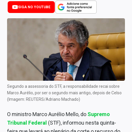
Newsletters
SIGA NO YOUTUBE
Cotações
Comprar ou vender?
Carteiras Recomendadas
Central de Dividendos
Central de Fundos Imobiliários
Central dos IPOs
Segundo a assessoria do STF, a responsabilidade recai sobre
Marco Aurélio, por ser o segundo mais antigo, depois de Celso
Renda Fixa
(Imagem: REUTERS/Adriano Machado)
Finanças Pessoais
O ministro Marco Aurélio Mello, do
Supremo
Mercados
Tribunal Federal
(STF), informou nesta quinta-
feira que levará ao plenário da corte o recurso do