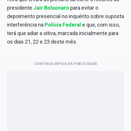
Economia
presidente
Jair Bolsonaro
para evitar o
Empresas
depoimento presencial no inquérito sobre suposta
interferência na
Polícia Federal
e que, com isso,
Brasil
terá que adiar a oitiva, marcada inicialmente para
Política
os dias 21, 22 e 23 deste mês.
Colunas
CONTINUA DEPOIS DA PUBLICIDADE
Especiais
Internacional
Marketing
Tecnologia
Conteúdo de Marca