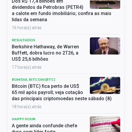
Dos R$ 17,4 bilhões em
dividendos da Petrobras (PETR4)
a calote em fundo imobiliário; confira as mais
lidas da semana
16 hora(s) atrás
RESULTADOS
Berkshire Hathaway, de Warren
Buffett, dobra lucro no 2T26, a
US$ 25,6 bilhões
17 hora(s) atrás
BOM DIA, BITCOIN (BTC)
Bitcoin (BTC) fica perto de US$
65 mil após payroll; veja cotação
das principais criptomoedas neste sábado (8)
18 hora(s) atrás
HAPPY HOUR
A gente ainda confunde chefe
duro com líder forte