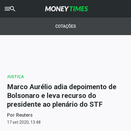
CRYPTO
TIMES
COTAÇÕES
AGRO
TIMES
Ibovespa
Giro do Mercado
JUSTIÇA
Newsletters
Marco Aurélio adia depoimento de
Money Trader
Bolsonaro e leva recurso do
presidente ao plenário do STF
Anuncie
Por
Reuters
Últimas Notícias
17 set 2020, 13:48