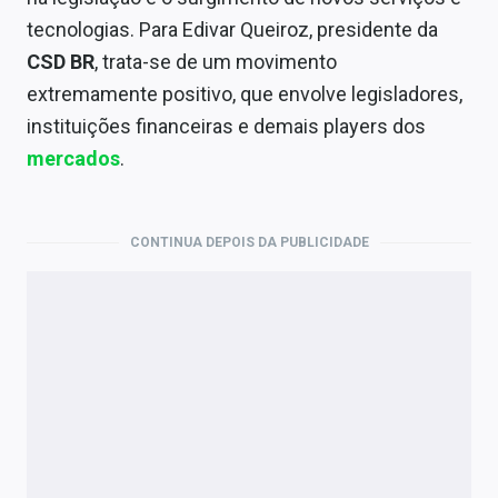
Economia
tecnologias. Para Edivar Queiroz, presidente da
Empresas
CSD BR
, trata-se de um movimento
extremamente positivo, que envolve legisladores,
Brasil
instituições financeiras e demais players dos
Política
mercados
.
Colunas
CONTINUA DEPOIS DA PUBLICIDADE
Especiais
Internacional
Marketing
Tecnologia
Conteúdo de Marca