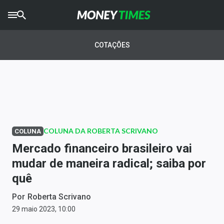
CRYPTO
TIMES
COTAÇÕES
AGRO
TIMES
Ibovespa
Giro do Mercado
COLUNA DA ROBERTA SCRIVANO
COLUNA
Newsletters
Mercado financeiro brasileiro vai
Money Trader
mudar de maneira radical; saiba por
quê
Anuncie
Por
Roberta Scrivano
Últimas Notícias
29 maio 2023, 10:00