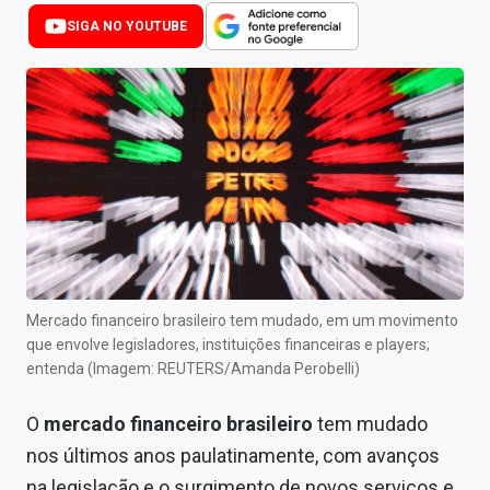
Newsletters
SIGA NO YOUTUBE
Cotações
Comprar ou vender?
Carteiras Recomendadas
Central de Dividendos
Central de Fundos Imobiliários
Central dos IPOs
Mercado financeiro brasileiro tem mudado, em um movimento
que envolve legisladores, instituições financeiras e players;
Renda Fixa
entenda (Imagem: REUTERS/Amanda Perobelli)
Finanças Pessoais
O
mercado financeiro brasileiro
tem mudado
Mercados
nos últimos anos paulatinamente, com avanços
na legislação e o surgimento de novos serviços e