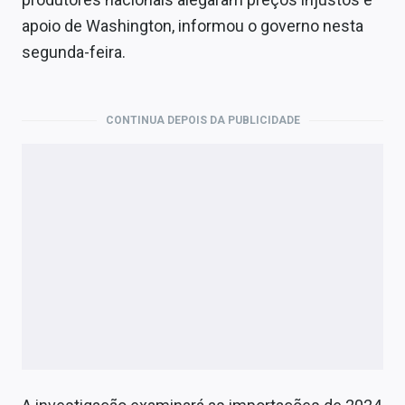
Economia
apoio de Washington, informou o governo nesta
Empresas
segunda-feira.
Brasil
CONTINUA DEPOIS DA PUBLICIDADE
Política
Colunas
Especiais
Internacional
Marketing
Tecnologia
Conteúdo de Marca