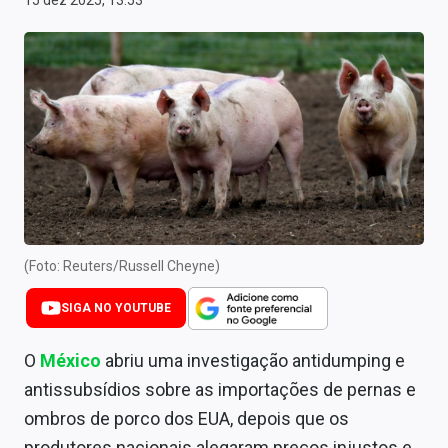
15 dez 2025, 13:53
Newsletters
Cotações
Comprar ou vender?
Carteiras Recomendadas
Central de Dividendos
Central de Fundos Imobiliários
(Foto: Reuters/Russell Cheyne)
Central dos IPOs
SIGA NO YOUTUBE
Renda Fixa
O
México
abriu uma investigação antidumping e
Finanças Pessoais
antissubsídios sobre as importações de pernas e
Mercados
ombros de porco dos EUA, depois que os
produtores nacionais alegaram preços injustos e