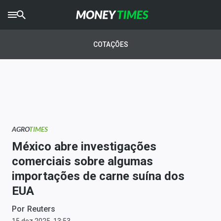
CRYPTO
TIMES
COTAÇÕES
AGRO
TIMES
Ibovespa
Giro do Mercado
AGRO
TIMES
Newsletters
México abre investigações
Money Trader
comerciais sobre algumas
importações de carne suína dos
Anuncie
EUA
Últimas Notícias
Por
Reuters