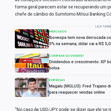
forma geral parecem estar se recuperando um pou
chefe de câmbio do Sumitomo Mitsui Banking Co
LEIA TAM
MERCADOS
Ibovespa tem nova derrocada c
3% na semana; dólar cai a R$ 5,
COMPRAR OU VENDER?
Dividendos e crescimento: XP ba
bolsa
EMPRESAS
Magalu (MGLU3): Fred Trajano do
para reaquecer vendas online
“No caso de USD/JPY, pode-se dizer que ele se