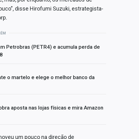
co”, disse Hirofumi Suzuki, estrategista-
rp.
BÉM
om Petrobras (PETR4) e acumula perda de
08
te o martelo e elege o melhor banco da
bra aposta nas lojas físicas e mira Amazon
 moveu um pouco na direção de