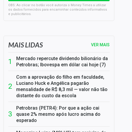
OBS: Ao clicar no botão você autoriza o Money Times a utilizar
os dados fornecidos para encaminhar conteúdos informativos
e publicitários.
SELIC em 14%: A repercussão da decisão sobre os JUROS
MAIS LIDAS
VER MAIS
Mercado repercute dividendo bilionário da
Petrobras; Ibovespa em dólar cai hoje (7)
Com a aprovação do filho em faculdade,
Luciano Huck e Angélica pagarão
mensalidade de R$ 8,3 mil — valor não tão
distante do custo da escola
Petrobras (PETR4): Por que a ação cai
quase 2% mesmo após lucro acima do
esperado