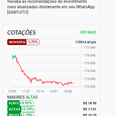
Receba as recomendações de investimento
mais atualizadas diretamente em seu WhatsApp
[GRATUITO]
COTAÇÕES
VER MAIS
-1,73%
172513.42 pts
IBOVESPA
MAIORES
ALTAS
+9.92%
R$ 18.95
FLRY3
+5.39%
R$ 17.01
AZZA3
+1.29%
R$ 10.23
RECV3