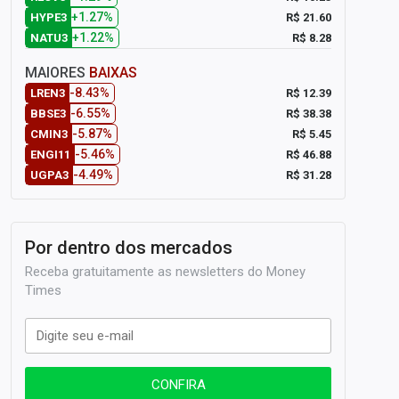
+1.27%
R$ 21.60
HYPE3
+1.22%
R$ 8.28
NATU3
MAIORES
BAIXAS
-8.43%
R$ 12.39
LREN3
-6.55%
R$ 38.38
BBSE3
-5.87%
R$ 5.45
CMIN3
-5.46%
R$ 46.88
ENGI11
-4.49%
R$ 31.28
UGPA3
Por dentro dos mercados
Receba gratuitamente as newsletters do Money
Times