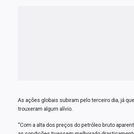
As ações globais subiram pelo terceiro dia, já q
trouxeram algum alívio.
“Com a alta dos preços do petróleo bruto apare
as condições tivessem melhorado drasticamente