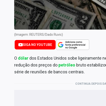
Internacional
Marketing
Tecnologia
Conteúdo de Marca
(Imagem: REUTERS/Dado Ruvic)
Sobre
Expediente
SIGA NO YOUTUBE
Contato
O
dólar
dos Estados Unidos sobe ligeiramente nes
redução dos preços do
petróleo
bruto estabiliz
série de reuniões de bancos centrais.
CONTINUA DEPOIS DA