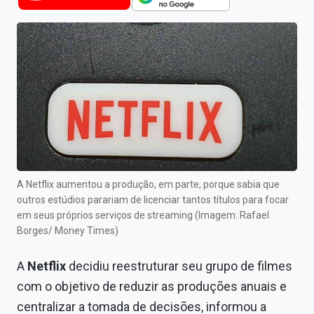
Newsletters
Cotações
Comprar ou vender?
Carteiras Recomendadas
Central de Dividendos
Central de Fundos Imobiliários
A Netflix aumentou a produção, em parte, porque sabia que
Central dos IPOs
outros estúdios parariam de licenciar tantos títulos para focar
em seus próprios serviços de streaming (Imagem: Rafael
Renda Fixa
Borges/ Money Times)
Finanças Pessoais
A
Netflix
decidiu reestruturar seu grupo de filmes
com o objetivo de reduzir as produções anuais e
Mercados
centralizar a tomada de decisões, informou a