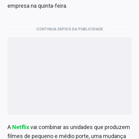
Economia
empresa na quinta-feira.
Empresas
Brasil
CONTINUA DEPOIS DA PUBLICIDADE
Política
Colunas
Especiais
Internacional
Marketing
Tecnologia
A
Netflix
vai combinar as unidades que produzem
Conteúdo de Marca
filmes de pequeno e médio porte, uma mudança