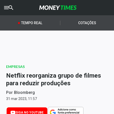
CRYPTO
TIMES
TEMPO REAL
COTAÇÕES
AGRO
TIMES
Ibovespa
Giro do Mercado
EMPRESAS
Newsletters
Netflix reorganiza grupo de filmes
Money Trader
para reduzir produções
Anuncie
Por
Bloomberg
31 mar 2023, 11:57
Últimas Notícias
SIGA NO YOUTUBE