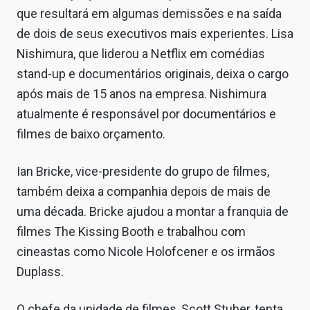
Sobre
que resultará em algumas demissões e na saída
de dois de seus executivos mais experientes. Lisa
Expediente
Nishimura, que liderou a Netflix em comédias
Contato
stand-up e documentários originais, deixa o cargo
após mais de 15 anos na empresa. Nishimura
atualmente é responsável por documentários e
filmes de baixo orçamento.
Ian Bricke, vice-presidente do grupo de filmes,
também deixa a companhia depois de mais de
uma década. Bricke ajudou a montar a franquia de
filmes The Kissing Booth e trabalhou com
cineastas como Nicole Holofcener e os irmãos
Duplass.
O chefe da unidade de filmes, Scott Stuber, tenta