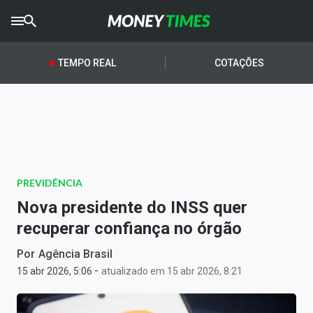
CRYPTO
TIMES
TEMPO REAL
COTAÇÕES
AGRO
TIMES
Ibovespa
Giro do Mercado
PREVIDÊNCIA
Newsletters
Nova presidente do INSS quer
Money Trader
recuperar confiança no órgão
Anuncie
Por
Agência Brasil
-
15 abr 2026, 5:06
atualizado em 15 abr 2026, 8:21
Últimas Notícias