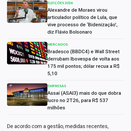
ELEIÇÕES 2026
Alexandre de Moraes virou
articulador político de Lula, que
vive processo de ‘Bidenização’,
diz Flávio Bolsonaro
MERCADOS
Bradesco (BBDC4) e Wall Street
derrubam Ibovespa de volta aos
175 mil pontos; dólar recua a R$
5,10
EMPRESAS
Assaí (ASAI3) mais do que dobra
lucro no 2T26, para R$ 537
milhões
De acordo com a gestão, medidas recentes,