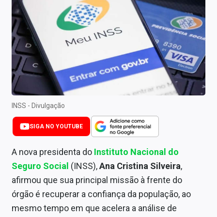
Newsletters
Cotações
Comprar ou vender?
Carteiras Recomendadas
Central de Dividendos
INSS - Divulgação
Central de Fundos Imobiliários
SIGA NO YOUTUBE
Central dos IPOs
A nova presidenta do
Instituto Nacional do
Renda Fixa
Seguro Social
(INSS),
Ana Cristina Silveira
,
Finanças Pessoais
afirmou que sua principal missão à frente do
órgão é recuperar a confiança da população, ao
Mercados
mesmo tempo em que acelera a análise de