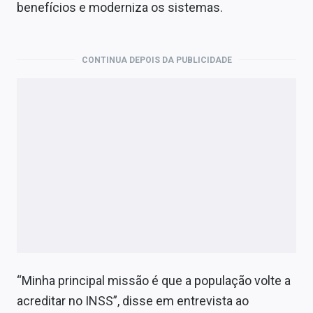
Economia
benefícios e moderniza os sistemas.
Empresas
CONTINUA DEPOIS DA PUBLICIDADE
Brasil
Política
Colunas
Especiais
Internacional
Marketing
Tecnologia
“Minha principal missão é que a população volte a
Conteúdo de Marca
acreditar no INSS”, disse em entrevista ao