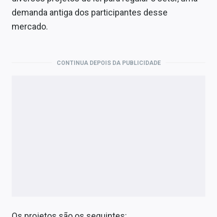
Economia
demanda antiga dos participantes desse
Empresas
mercado.
Brasil
CONTINUA DEPOIS DA PUBLICIDADE
Política
Colunas
Especiais
Internacional
Marketing
Tecnologia
Conteúdo de Marca
Os projetos são os seguintes: