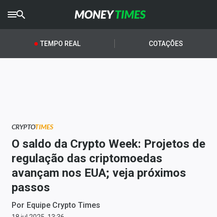
CRYPTO
TIMES
TEMPO REAL
COTAÇÕES
AGRO
TIMES
Ibovespa
Giro do Mercado
CRYPTO
TIMES
Newsletters
O saldo da Crypto Week: Projetos de
Money Trader
regulação das criptomoedas
avançam nos EUA; veja próximos
Anuncie
passos
Últimas Notícias
Por
Equipe Crypto Times