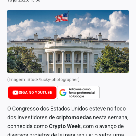
18 jul 2025, 13:36
Newsletters
Cotações
Comprar ou vender?
Carteiras Recomendadas
Central de Dividendos
Central de Fundos Imobiliários
(Imagem: iStock/lucky-photographer)
Central dos IPOs
SIGA NO YOUTUBE
Renda Fixa
O Congresso dos Estados Unidos esteve no foco
Finanças Pessoais
dos investidores de
criptomoedas
nesta semana,
Mercados
conhecida como
Crypto Week
, com o avanço de
diversos projetos de lei para regular o setor, uma