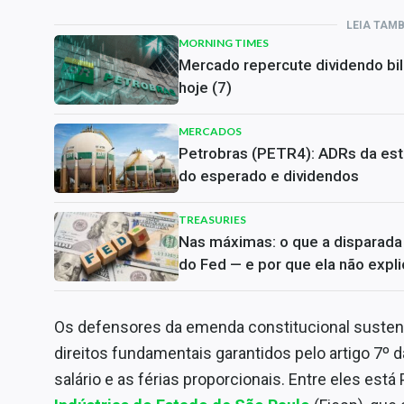
LEIA TAM
MORNING TIMES
Mercado repercute dividendo bil
hoje (7)
MERCADOS
Petrobras (PETR4): ADRs da est
do esperado e dividendos
TREASURIES
Nas máximas: o que a disparada 
do Fed — e por que ela não expli
Os defensores da emenda constitucional susten
direitos fundamentais garantidos pelo artigo 7º 
salário e as férias proporcionais. Entre eles está