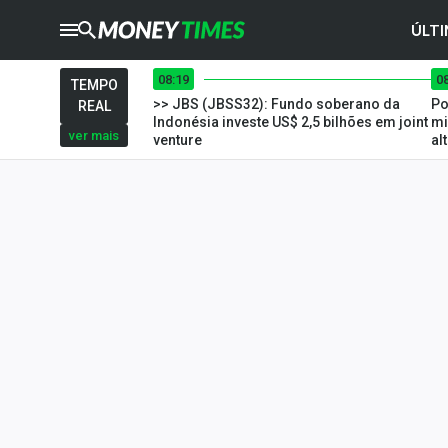
ÚLTI
08:19
0
CRYPTO
TIMES
TEMPO
>> JBS (JBSS32): Fundo soberano da
Po
REAL
AGRO
TIMES
Indonésia investe US$ 2,5 bilhões em joint
mi
ver mais
venture
al
Ibovespa
Giro do Mercado
Newsletters
Money Trader
Anuncie
Últimas Notícias
Newsletters
Cotações
Comprar ou vender?