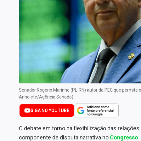
Internacional
Marketing
Tecnologia
Conteúdo de Marca
Sobre
Expediente
Contato
Senador Rogerio Marinho (PL-RN) autor da PEC que permite e
Anholete/Agência Senado)
SIGA NO YOUTUBE
O debate em torno da flexibilização das relaçõe
componente de disputa narrativa no
Congresso
.