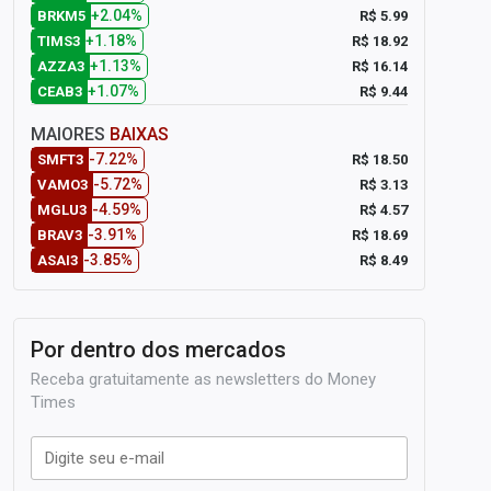
+2.04%
R$ 5.99
BRKM5
+1.18%
R$ 18.92
TIMS3
+1.13%
R$ 16.14
AZZA3
+1.07%
R$ 9.44
CEAB3
MAIORES
BAIXAS
-7.22%
R$ 18.50
SMFT3
-5.72%
R$ 3.13
VAMO3
-4.59%
R$ 4.57
MGLU3
-3.91%
R$ 18.69
BRAV3
-3.85%
R$ 8.49
ASAI3
Por dentro dos mercados
Receba gratuitamente as newsletters do Money
Times