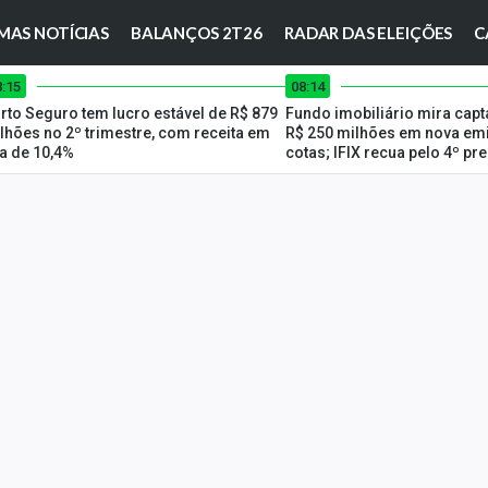
MAS NOTÍCIAS
BALANÇOS 2T26
RADAR DAS ELEIÇÕES
C
8:15
08:14
rto Seguro tem lucro estável de R$ 879
Fundo imobiliário mira capt
lhões no 2º trimestre, com receita em
R$ 250 milhões em nova em
ta de 10,4%
cotas; IFIX recua pelo 4º p