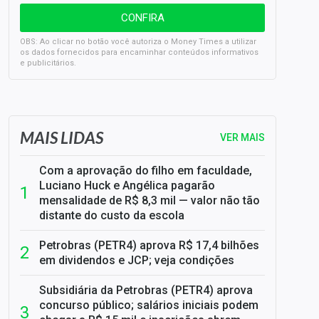
OBS: Ao clicar no botão você autoriza o Money Times a utilizar
os dados fornecidos para encaminhar conteúdos informativos
e publicitários.
SELIC em 14%: A repercussão da decisão sobre os JUROS
MAIS LIDAS
VER MAIS
Com a aprovação do filho em faculdade,
Luciano Huck e Angélica pagarão
mensalidade de R$ 8,3 mil — valor não tão
distante do custo da escola
Petrobras (PETR4) aprova R$ 17,4 bilhões
em dividendos e JCP; veja condições
Subsidiária da Petrobras (PETR4) aprova
concurso público; salários iniciais podem