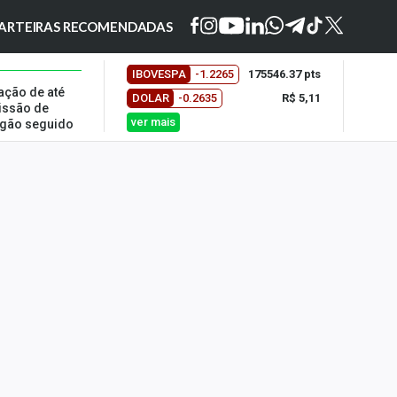
ARTEIRAS RECOMENDADAS
IBOVESPA
-1.2265
175546.37 pts
ação de até
DOLAR
-0.2635
R$ 5,11
issão de
ver mais
regão seguido