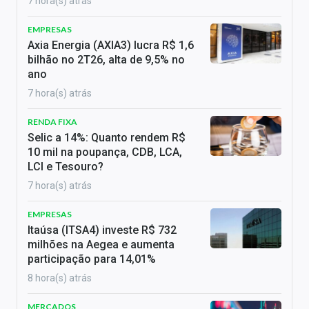
7 hora(s) atrás
EMPRESAS
Axia Energia (AXIA3) lucra R$ 1,6
bilhão no 2T26, alta de 9,5% no
ano
7 hora(s) atrás
RENDA FIXA
Selic a 14%: Quanto rendem R$
10 mil na poupança, CDB, LCA,
LCI e Tesouro?
7 hora(s) atrás
EMPRESAS
Itaúsa (ITSA4) investe R$ 732
milhões na Aegea e aumenta
participação para 14,01%
8 hora(s) atrás
MERCADOS