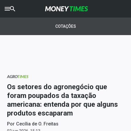
CRYPTO
TIMES
COTAÇÕES
AGRO
TIMES
Ibovespa
Giro do Mercado
AGRO
TIMES
Newsletters
Os setores do agronegócio que
Money Trader
foram poupados da taxação
americana: entenda por que alguns
Anuncie
produtos escaparam
Últimas Notícias
Por
Cecília de O. Freitas