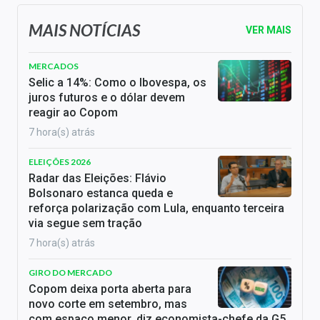
MAIS NOTÍCIAS
VER MAIS
MERCADOS
Selic a 14%: Como o Ibovespa, os
juros futuros e o dólar devem
reagir ao Copom
7 hora(s) atrás
ELEIÇÕES 2026
Radar das Eleições: Flávio
Bolsonaro estanca queda e
reforça polarização com Lula, enquanto terceira
via segue sem tração
7 hora(s) atrás
GIRO DO MERCADO
Copom deixa porta aberta para
novo corte em setembro, mas
com espaço menor, diz economista-chefe da G5