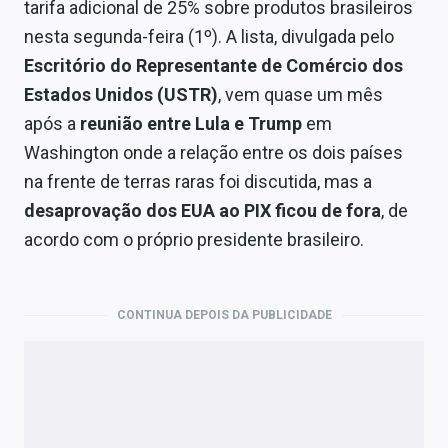
Economia
tarifa adicional de 25% sobre produtos brasileiros
nesta segunda-feira (1º). A lista, divulgada pelo
Empresas
Escritório do Representante de Comércio dos
Estados Unidos (USTR)
, vem quase um mês
Brasil
após a
reunião entre Lula e Trump
em
Política
Washington onde a relação entre os dois países
na frente de terras raras foi discutida, mas a
Money Trader
desaprovação dos EUA ao PIX ficou de fora
, de
Colunas
acordo com o próprio presidente brasileiro.
Especiais
Internacional
CONTINUA DEPOIS DA PUBLICIDADE
Marketing
Tecnologia