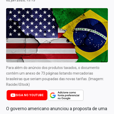
02 jun 2026, 15:13
Newsletters
Cotações
Comprar ou vender?
Carteiras Recomendadas
Central de Dividendos
Central de Fundos Imobiliários
Para além do anúncio dos produtos taxados, o documento
Central dos IPOs
contém um anexo de 73 páginas listando mercadorias
brasileiras que seriam poupadas das novas tarifas. (Imagem:
Renda Fixa
Racide/iStock)
Finanças Pessoais
SIGA NO YOUTUBE
Mercados
O governo americano anunciou a proposta de uma