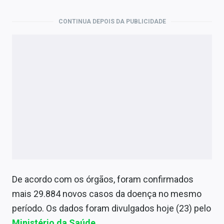
Economia
CONTINUA DEPOIS DA PUBLICIDADE
Empresas
Brasil
Política
Colunas
Especiais
Internacional
Marketing
De acordo com os órgãos, foram confirmados
Tecnologia
mais 29.884 novos casos da doença no mesmo
período. Os dados foram divulgados hoje (23) pelo
Conteúdo de Marca
Ministério da Saúde
.