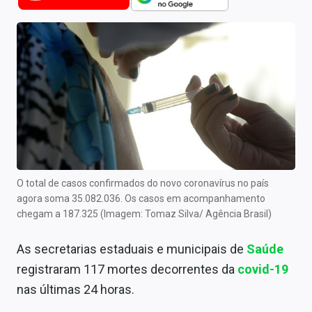
Newsletters
Cotações
Comprar ou vender?
Carteiras Recomendadas
Central de Dividendos
Central de Fundos Imobiliários
O total de casos confirmados do novo coronavírus no país
Central dos IPOs
agora soma 35.082.036. Os casos em acompanhamento
chegam a 187.325 (Imagem: Tomaz Silva/ Agência Brasil)
Renda Fixa
As secretarias estaduais e municipais de
Saúde
Finanças Pessoais
registraram 117 mortes decorrentes da
covid-19
Mercados
nas últimas 24 horas.