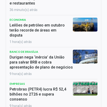
e restaurantes
36 minuto(s) atrás
ECONOMIA
Leilões de petróleo em outubro
terão recorde de áreas em
disputa
1 hora(s) atrás
BANCO DE BRASÍLIA
Durigan nega ‘inércia’ da União
para salvar BRB e cobra
apresentação de plano de negócios
9 hora(s) atrás
EMPRESAS
Petrobras (PETR4) lucra R$ 52,4
bilhões no 2T26 e supera
consenso
9 hora(s) atrás