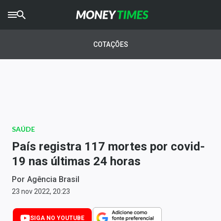
CRYPTO
TIMES
COTAÇÕES
AGRO
TIMES
Ibovespa
Giro do Mercado
SAÚDE
Newsletters
País registra 117 mortes por covid-
Money Trader
19 nas últimas 24 horas
Anuncie
Por
Agência Brasil
23 nov 2022, 20:23
Últimas Notícias
SIGA NO YOUTUBE