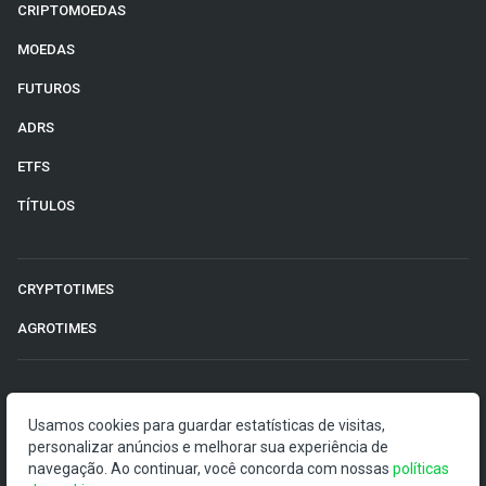
CRIPTOMOEDAS
MOEDAS
FUTUROS
ADRS
ETFS
TÍTULOS
CRYPTOTIMES
AGROTIMES
©2026 Money Times.
Usamos cookies para guardar estatísticas de visitas,
personalizar anúncios e melhorar sua experiência de
O Money Times publica matérias de cunho jornalístico, que
navegação. Ao continuar, você concorda com nossas
políticas
visam a democratização da informação. Nossas