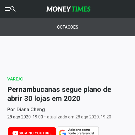
CRYPTO
TIMES
COTAÇÕES
AGRO
TIMES
Ibovespa
Giro do Mercado
VAREJO
Newsletters
Pernambucanas segue plano de
Money Trader
abrir 30 lojas em 2020
Anuncie
Por
Diana Cheng
-
28 ago 2020, 19:00
atualizado em 28 ago 2020, 19:20
Últimas Notícias
SIGA NO YOUTUBE