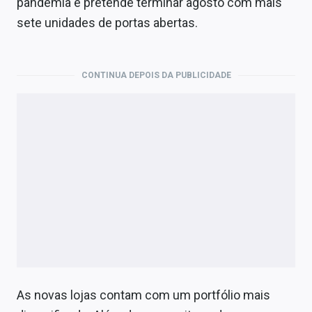
pandemia e pretende terminar agosto com mais
Economia
sete unidades de portas abertas.
Empresas
Brasil
CONTINUA DEPOIS DA PUBLICIDADE
Política
Money Trader
Colunas
Especiais
Internacional
Marketing
Tecnologia
As novas lojas contam com um portfólio mais