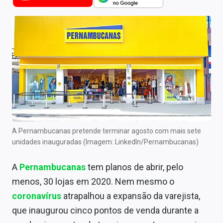
Newsletters
Cotações
Comprar ou vender?
Carteiras Recomendadas
Central de Dividendos
Central de Fundos Imobiliários
A Pernambucanas pretende terminar agosto com mais sete
Central dos IPOs
unidades inauguradas (Imagem: LinkedIn/Pernambucanas)
Renda Fixa
A
Pernambucanas
tem planos de abrir, pelo
menos, 30 lojas em 2020. Nem mesmo o
Finanças Pessoais
coronavírus
atrapalhou a expansão da varejista,
Mercados
que inaugurou cinco pontos de venda durante a