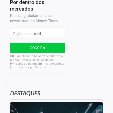
Por dentro dos
mercados
Receba gratuitamente as
newsletters do Money Times
OBS: Ao clicar no botão você autoriza o
Money Times a utilizar os dados
fornecidos para encaminhar conteúdos
informativos e publicitários.
DESTAQUES