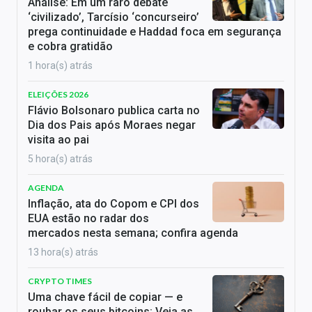
Análise: Em um raro debate
‘civilizado’, Tarcísio ‘concurseiro’
prega continuidade e Haddad foca em segurança
e cobra gratidão
1 hora(s) atrás
ELEIÇÕES 2026
Flávio Bolsonaro publica carta no
Dia dos Pais após Moraes negar
visita ao pai
5 hora(s) atrás
AGENDA
Inflação, ata do Copom e CPI dos
EUA estão no radar dos
mercados nesta semana; confira agenda
13 hora(s) atrás
CRYPTO TIMES
Uma chave fácil de copiar — e
roubar os seus bitcoins: Veja as