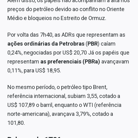
Além disso, os papéis não acompanham a alta nos
Sobre
preços do petróleo devido ao conflito no Oriente
Médio e bloqueios no Estreito de Ormuz.
Expediente
Contato
Por volta das 7h40, as ADRs que representam as
ações ordinárias da Petrobras
(
PBR
) caíam
0,24%, negociadas por US$ 20,70 Já os papéis que
representam
as preferenciais (PBRa)
avançavam
0,11%, para US$ 18,95.
No mesmo período, o petróleo tipo Brent,
referência internacional, subiam 3,55, cotado a
US$ 107,89 o barril, enquanto o WTI (referência
norte-americana), avançava 3,79%, cotado a
101,80.