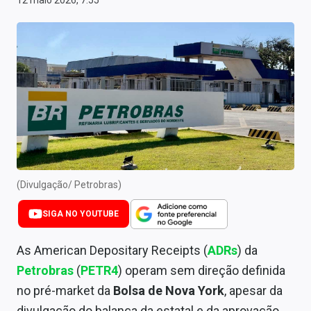
12 maio 2026, 7:55
Newsletters
Cotações
Comprar ou vender?
Carteiras Recomendadas
Central de Dividendos
Central de Fundos Imobiliários
(Divulgação/ Petrobras)
Central dos IPOs
SIGA NO YOUTUBE
Renda Fixa
As American Depositary Receipts (
ADRs
) da
Finanças Pessoais
Petrobras
(
PETR4
) operam sem direção definida
Mercados
no pré-market da
Bolsa de Nova York
, apesar da
divulgação do balança da estatal e da aprovação