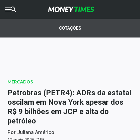
CRYPTO
TIMES
COTAÇÕES
AGRO
TIMES
Ibovespa
Giro do Mercado
MERCADOS
Newsletters
Petrobras (PETR4): ADRs da estatal
Money Trader
oscilam em Nova York apesar dos
R$ 9 bilhões em JCP e alta do
Anuncie
petróleo
Últimas Notícias
Por
Juliana Américo