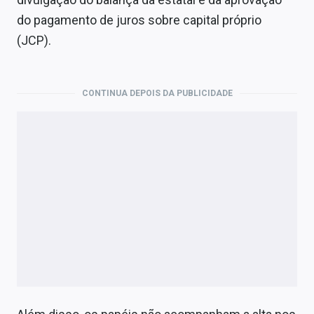
Economia
do pagamento de juros sobre capital próprio
Empresas
(JCP).
Brasil
CONTINUA DEPOIS DA PUBLICIDADE
Política
Colunas
Especiais
Internacional
Marketing
Tecnologia
Conteúdo de Marca