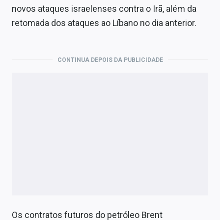
Economia
novos ataques israelenses contra o Irã, além da
retomada dos ataques ao Líbano no dia anterior.
Empresas
Brasil
CONTINUA DEPOIS DA PUBLICIDADE
Política
Colunas
Especiais
Internacional
Marketing
Tecnologia
Conteúdo de Marca
Os contratos futuros do petróleo Brent