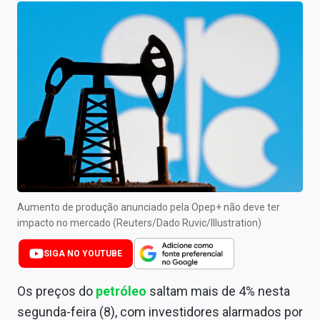
Newsletters
Cotações
Comprar ou vender?
Carteiras Recomendadas
Central de Dividendos
Central de Fundos Imobiliários
Central dos IPOs
Aumento de produção anunciado pela Opep+ não deve ter
impacto no mercado (Reuters/Dado Ruvic/Illustration)
Renda Fixa
SIGA NO YOUTUBE
Finanças Pessoais
Os preços do
petróleo
saltam mais de 4% nesta
Mercados
segunda-feira (8), com investidores alarmados por