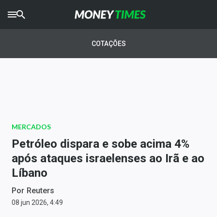
CRYPTO
TIMES
COTAÇÕES
AGRO
TIMES
Ibovespa
Giro do Mercado
MERCADOS
Newsletters
Petróleo dispara e sobe acima 4%
Money Trader
após ataques israelenses ao Irã e ao
Líbano
Anuncie
Por
Reuters
Últimas Notícias
08 jun 2026, 4:49