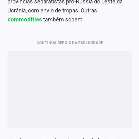
províncias separatistas pró-Rússia do Leste da
Economia
Ucrânia, com envio de tropas. Outras
Empresas
commodities
também sobem.
Brasil
Política
CONTINUA DEPOIS DA PUBLICIDADE
Colunas
Especiais
Internacional
Marketing
Tecnologia
Conteúdo de Marca