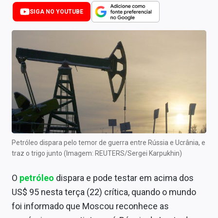
Newsletters
SIGA NO YOUTUBE
Cotações
Comprar ou vender?
Carteiras Recomendadas
Central de Dividendos
Central de Fundos Imobiliários
Central dos IPOs
Petróleo dispara pelo temor de guerra entre Rússia e Ucrânia, e
traz o trigo junto (Imagem: REUTERS/Sergei Karpukhin)
Renda Fixa
O
petróleo
dispara e pode testar em acima dos
Finanças Pessoais
US$ 95 nesta terça (22) crítica, quando o mundo
Mercados
foi informado que Moscou reconhece as