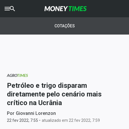
CRYPTO
TIMES
COTAÇÕES
AGRO
TIMES
Ibovespa
Giro do Mercado
AGRO
TIMES
Newsletters
Petróleo e trigo disparam
Money Trader
diretamente pelo cenário mais
crítico na Ucrânia
Anuncie
Por
Giovanni Lorenzon
-
Últimas Notícias
22 fev 2022, 7:55
atualizado em 22 fev 2022, 7:59