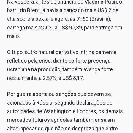
Na véspera, antes do anúncio de Vladimir Putin, o
Sobre
barril do Brent já havia alcançado mais US$ 2 de
Expediente
alta sobre a sexta, e agora, às 7h50 (Brasília),
carrega mais 2,56%, a US$ 95,39, para entrega em
Contato
maio.
O trigo, outro natural derivativo intrinsicamente
refletido pela crise, diante da forte presença
ucraniana na produção, também avança forte
nesta manhã a 2,57%, a US$ 8,17.
Por guerra aberta ou sanções que devem se
acionadas à Rússia, segundo declarações de
autoridades de Washington e Londres, os demais
mercados futuros agrícolas também ensaiam
altas, apesar de que não se despreza que entre