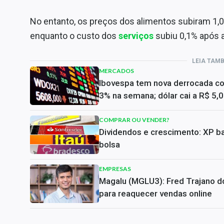
No entanto, os preços dos alimentos subiram 1,0
enquanto o custo dos
serviços
subiu 0,1% após 
LEIA TAM
MERCADOS
Ibovespa tem nova derrocada c
3% na semana; dólar cai a R$ 5,
COMPRAR OU VENDER?
Dividendos e crescimento: XP ba
bolsa
EMPRESAS
Magalu (MGLU3): Fred Trajano do
para reaquecer vendas online