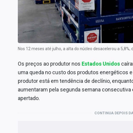
Internacional
Marketing
Tecnologia
Conteúdo de Marca
Sobre
Nos 12 meses até julho, a alta do núcleo desacelerou a 5,8
Expediente
Os preços ao produtor nos
Estados Unidos
caír
Contato
uma queda no custo dos produtos energéticos e 
produtor está em tendência de declínio, enquant
aumentaram pela segunda semana consecutiva
apertado.
CONTINUA DEPOIS DA