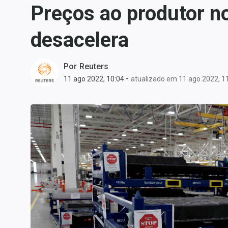
Preços ao produtor n
Carteiras Recomendadas
Central de Dividendos
desacelera
Central de Fundos
Imobiliários
Por
Reuters
Central dos IPOs
-
11 ago 2022, 10:04
atualizado em 11 ago 2022, 1
Renda Fixa
Finanças Pessoais
Mercados
Economia
Empresas
Brasil
Política
Colunas
Especiais