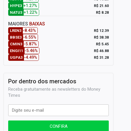
+1.27%
R$ 21.60
HYPE3
+1.22%
R$ 8.28
NATU3
MAIORES
BAIXAS
-8.43%
R$ 12.39
LREN3
-6.55%
R$ 38.38
BBSE3
-5.87%
R$ 5.45
CMIN3
-5.46%
R$ 46.88
ENGI11
-4.49%
R$ 31.28
UGPA3
Por dentro dos mercados
Receba gratuitamente as newsletters do Money
Times