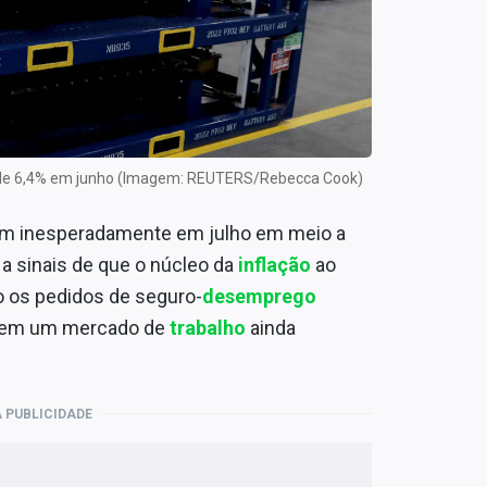
%, de 6,4% em junho (Imagem: REUTERS/Rebecca Cook)
am inesperadamente em julho em meio a
a sinais de que o núcleo da
inflação
ao
o os pedidos de seguro-
desemprego
 em um mercado de
trabalho
ainda
 PUBLICIDADE