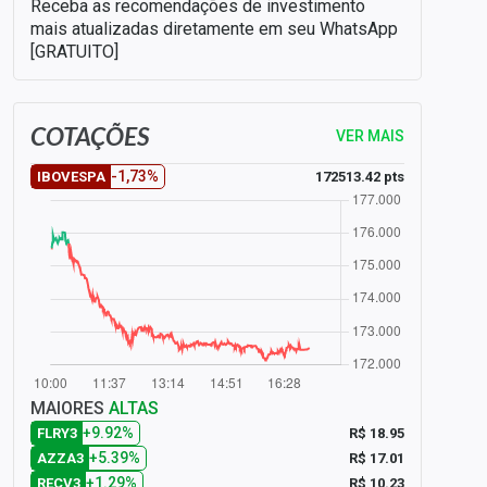
Receba as recomendações de investimento
mais atualizadas diretamente em seu WhatsApp
[GRATUITO]
COTAÇÕES
VER MAIS
-1,73%
172513.42 pts
IBOVESPA
MAIORES
ALTAS
+9.92%
R$ 18.95
FLRY3
+5.39%
R$ 17.01
AZZA3
+1.29%
R$ 10.23
RECV3