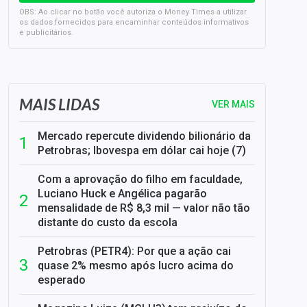
OBS: Ao clicar no botão você autoriza o Money Times a utilizar
os dados fornecidos para encaminhar conteúdos informativos
e publicitários.
SELIC em 14%: A repercussão da decisão sobre os JUROS
MAIS LIDAS
VER MAIS
Mercado repercute dividendo bilionário da
Petrobras; Ibovespa em dólar cai hoje (7)
Com a aprovação do filho em faculdade,
Luciano Huck e Angélica pagarão
mensalidade de R$ 8,3 mil — valor não tão
distante do custo da escola
Petrobras (PETR4): Por que a ação cai
quase 2% mesmo após lucro acima do
esperado