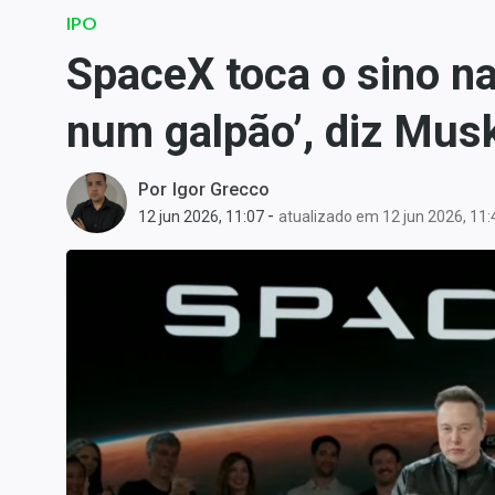
Carteiras Recomendadas
IPO
Central de Dividendos
SpaceX toca o sino n
Central de Fundos
num galpão’, diz Mus
Imobiliários
Central dos IPOs
Renda Fixa
Por
Igor Grecco
-
12 jun 2026, 11:07
atualizado em 12 jun 2026, 11:
Finanças Pessoais
Mercados
Economia
Empresas
Brasil
Política
Colunas
Especiais