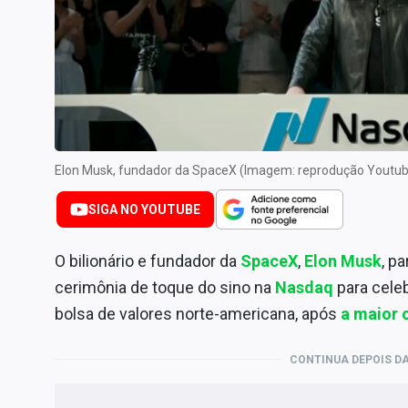
Internacional
Marketing
Tecnologia
Conteúdo de Marca
Sobre
Expediente
Elon Musk, fundador da SpaceX (Imagem: reprodução Youtu
Contato
SIGA NO YOUTUBE
O bilionário e fundador da
SpaceX
,
Elon Musk
, p
cerimônia de toque do sino na
Nasdaq
para cele
bolsa de valores norte-americana, após
a maior o
CONTINUA DEPOIS DA