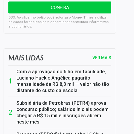
OBS: Ao clicar no botão você autoriza o Money Times a utilizar
os dados fornecidos para encaminhar conteúdos informativos
e publicitários.
SELIC em 14%: A repercussão da decisão sobre os JUROS
MAIS LIDAS
VER MAIS
Com a aprovação do filho em faculdade,
Luciano Huck e Angélica pagarão
mensalidade de R$ 8,3 mil — valor não tão
distante do custo da escola
Subsidiária da Petrobras (PETR4) aprova
concurso público; salários iniciais podem
chegar a R$ 15 mil e inscrições abrem
neste mês