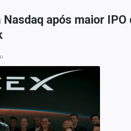
a Nasdaq após maior IPO 
k
41