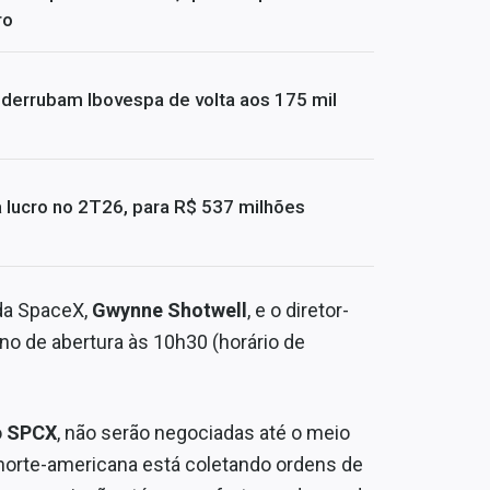
ro
 derrubam Ibovespa de volta aos 175 mil
 lucro no 2T26, para R$ 537 milhões
da SpaceX,
Gwynne Shotwell
, e o diretor-
sino de abertura às 10h30 (horário de
o
SPCX
, não serão negociadas até o meio
s norte-americana está coletando ordens de