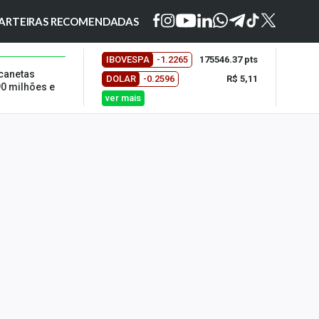
ARTEIRAS RECOMENDADAS
IBOVESPA
-1.2265
175546.37 pts
canetas
DOLAR
-0.2596
R$ 5,11
0 milhões e
ver mais