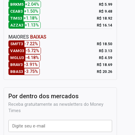
+2.04%
R$ 5.99
BRKM5
+1.50%
R$ 9.48
CEAB3
+1.18%
R$ 18.92
TIMS3
+1.13%
R$ 16.14
AZZA3
MAIORES
BAIXAS
-7.22%
R$ 18.50
SMFT3
-5.72%
R$ 3.13
VAMO3
-4.18%
R$ 4.59
MGLU3
-3.91%
R$ 18.69
BRAV3
-3.75%
R$ 20.26
BBAS3
Por dentro dos mercados
Receba gratuitamente as newsletters do Money
Times