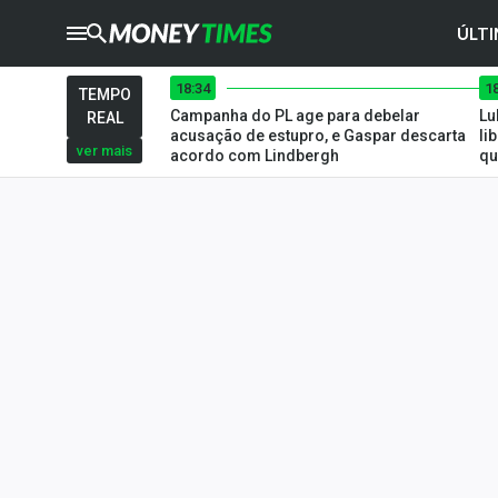
ÚLTI
18:34
1
CRYPTO
TIMES
TEMPO
Campanha do PL age para debelar
Lu
REAL
AGRO
TIMES
acusação de estupro, e Gaspar descarta
li
ver mais
acordo com Lindbergh
qu
Ibovespa
Giro do Mercado
Newsletters
Money Trader
Anuncie
Últimas Notícias
Newsletters
Cotações
Comprar ou vender?