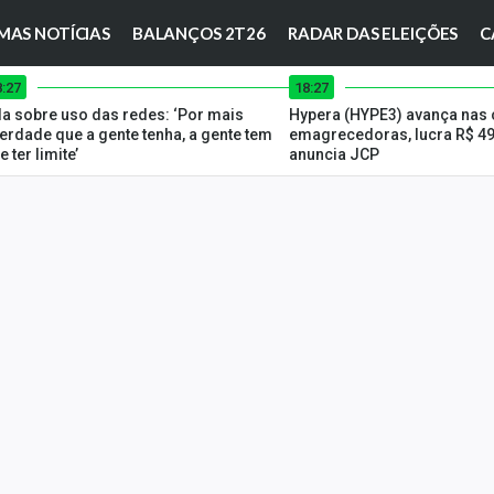
MAS NOTÍCIAS
BALANÇOS 2T26
RADAR DAS ELEIÇÕES
C
8:27
18:27
la sobre uso das redes: ‘Por mais
Hypera (HYPE3) avança nas 
berdade que a gente tenha, a gente tem
emagrecedoras, lucra R$ 49
e ter limite’
anuncia JCP