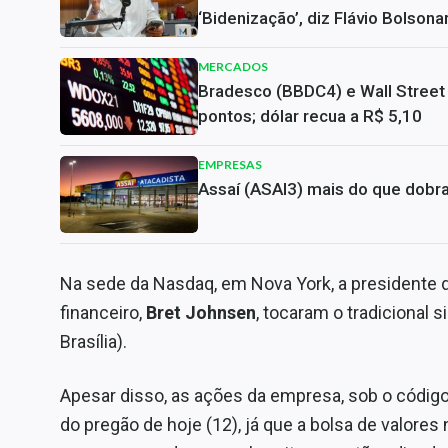
‘Bidenização’, diz Flávio Bolsona
MERCADOS
Bradesco (BBDC4) e Wall Street
pontos; dólar recua a R$ 5,10
EMPRESAS
Assaí (ASAI3) mais do que dobra
Na sede da Nasdaq, em Nova York, a presidente 
financeiro,
Bret Johnsen
, tocaram o tradicional 
Brasília).
Apesar disso, as ações da empresa, sob o códig
do pregão de hoje (12), já que a bolsa de valore