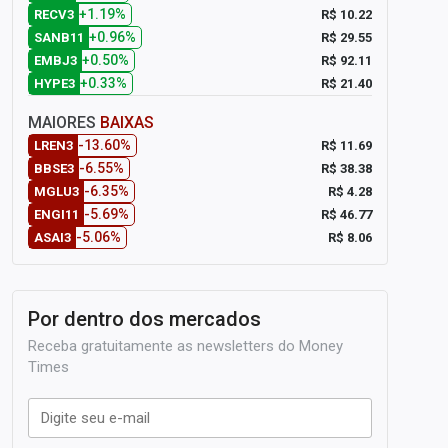
+1.19%
R$ 10.22
RECV3
+0.96%
R$ 29.55
SANB11
+0.50%
R$ 92.11
EMBJ3
+0.33%
R$ 21.40
HYPE3
MAIORES
BAIXAS
-13.60%
R$ 11.69
LREN3
-6.55%
R$ 38.38
BBSE3
-6.35%
R$ 4.28
MGLU3
-5.69%
R$ 46.77
ENGI11
-5.06%
R$ 8.06
ASAI3
Por dentro dos mercados
Receba gratuitamente as newsletters do Money
Times