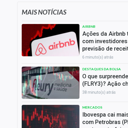
MAIS NOTÍCIAS
AIRBNB
Ações da Airbnb 
com investidore
previsão de recei
6 minuto(s) atrás
DESTAQUES DA BOLSA
O que surpreende
(FLRY3)? Ação ch
38 minuto(s) atrás
MERCADOS
Ibovespa cai mais
com Petrobras (