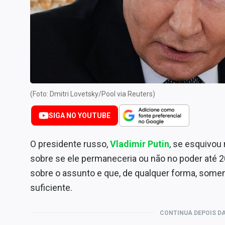
Internacional
Marketing
Tecnologia
Conteúdo de Marca
Sobre
Expediente
(Foto: Dmitri Lovetsky/Pool via Reuters)
Contato
SIGA NO YOUTUBE
O presidente russo,
Vladimir Putin
, se esquivou 
sobre se ele permaneceria ou não no poder até 2
sobre o assunto e que, de qualquer forma, somen
suficiente.
CONTINUA DEPOIS DA