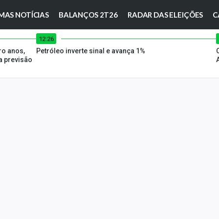
MAS NOTÍCIAS
BALANÇOS 2T26
RADAR DAS ELEIÇÕES
C
12:26
ro anos,
Petróleo inverte sinal e avança 1%
 previsão