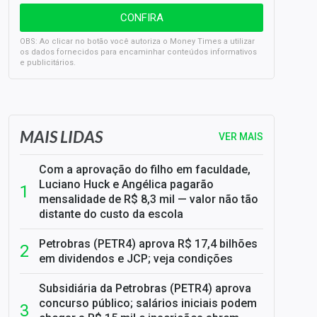
OBS: Ao clicar no botão você autoriza o Money Times a utilizar
os dados fornecidos para encaminhar conteúdos informativos
e publicitários.
SELIC em 14%: A repercussão da decisão sobre os JUROS
MAIS LIDAS
VER MAIS
Com a aprovação do filho em faculdade,
Luciano Huck e Angélica pagarão
mensalidade de R$ 8,3 mil — valor não tão
distante do custo da escola
Petrobras (PETR4) aprova R$ 17,4 bilhões
em dividendos e JCP; veja condições
Subsidiária da Petrobras (PETR4) aprova
concurso público; salários iniciais podem