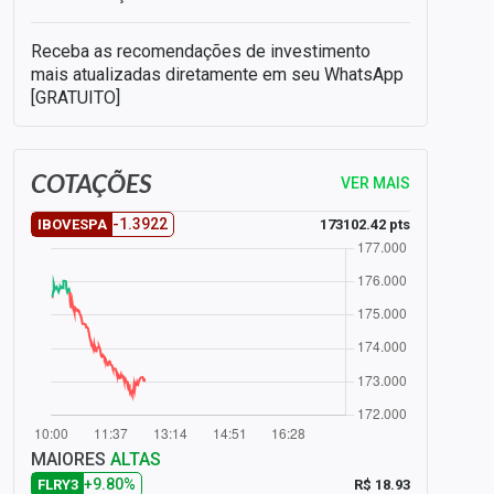
Receba as recomendações de investimento
mais atualizadas diretamente em seu WhatsApp
[GRATUITO]
COTAÇÕES
VER MAIS
-1.3922
173102.42 pts
IBOVESPA
MAIORES
ALTAS
+9.80%
R$ 18.93
FLRY3