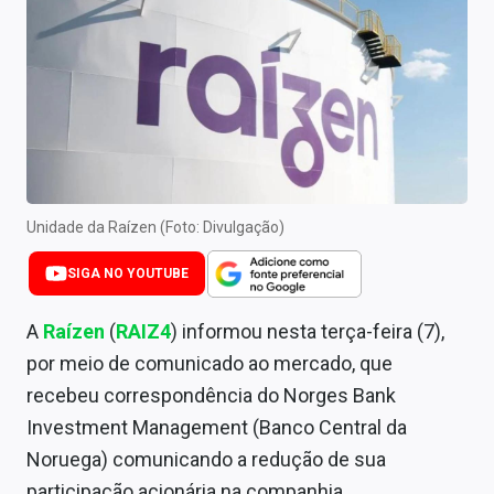
Newsletters
Cotações
Comprar ou vender?
Carteiras Recomendadas
Central de Dividendos
Unidade da Raízen (Foto: Divulgação)
Central de Fundos Imobiliários
SIGA NO YOUTUBE
Central dos IPOs
A
Raízen
(
RAIZ4
) informou nesta terça-feira (7),
Renda Fixa
por meio de comunicado ao mercado, que
recebeu correspondência do Norges Bank
Finanças Pessoais
Investment Management (Banco Central da
Mercados
Noruega) comunicando a redução de sua
participação acionária na companhia.