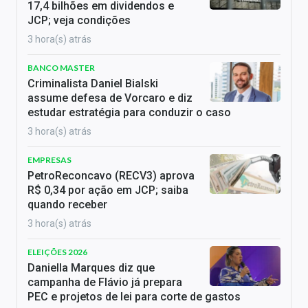
17,4 bilhões em dividendos e
JCP; veja condições
3 hora(s) atrás
BANCO MASTER
Criminalista Daniel Bialski
assume defesa de Vorcaro e diz
estudar estratégia para conduzir o caso
3 hora(s) atrás
EMPRESAS
PetroReconcavo (RECV3) aprova
R$ 0,34 por ação em JCP; saiba
quando receber
3 hora(s) atrás
ELEIÇÕES 2026
Daniella Marques diz que
campanha de Flávio já prepara
PEC e projetos de lei para corte de gastos