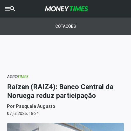
CRYPTO
TIMES
COTAÇÕES
AGRO
TIMES
Ibovespa
Giro do Mercado
AGRO
TIMES
Newsletters
Raízen (RAIZ4): Banco Central da
Money Trader
Noruega reduz participação
Anuncie
Por
Pasquale Augusto
07 jul 2026, 18:34
Últimas Notícias