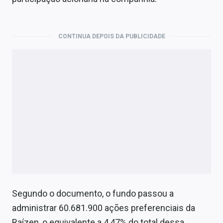
Economia
Empresas
CONTINUA DEPOIS DA PUBLICIDADE
Brasil
Política
Colunas
Especiais
Internacional
Marketing
Tecnologia
Segundo o documento, o fundo passou a
administrar 60.681.900 ações preferenciais da
Conteúdo de Marca
Raízen, o equivalente a 4,47% do total dessa