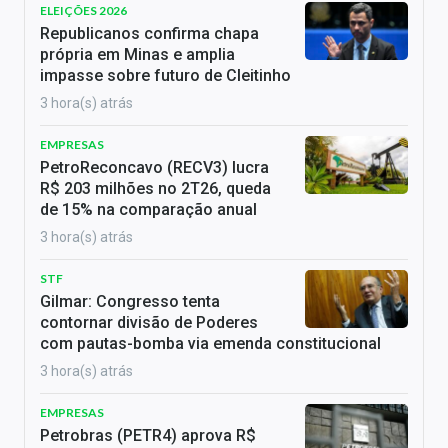
ELEIÇÕES 2026
Republicanos confirma chapa
própria em Minas e amplia
impasse sobre futuro de Cleitinho
3 hora(s) atrás
EMPRESAS
PetroReconcavo (RECV3) lucra
R$ 203 milhões no 2T26, queda
de 15% na comparação anual
3 hora(s) atrás
STF
Gilmar: Congresso tenta
contornar divisão de Poderes
com pautas-bomba via emenda constitucional
3 hora(s) atrás
EMPRESAS
Petrobras (PETR4) aprova R$