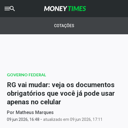
CRYPTO
TIMES
COTAÇÕES
AGRO
TIMES
Ibovespa
Giro do Mercado
GOVERNO FEDERAL
Newsletters
RG vai mudar: veja os documentos
Money Trader
obrigatórios que você já pode usar
apenas no celular
Anuncie
Por
Matheus Marques
-
Últimas Notícias
09 jun 2026, 16:48
atualizado em 09 jun 2026, 17:11