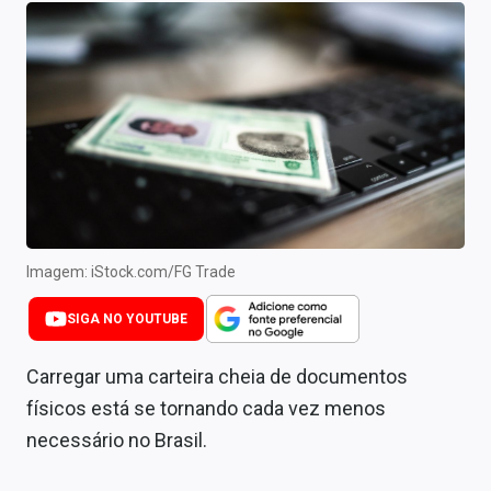
Newsletters
Cotações
Comprar ou vender?
Carteiras Recomendadas
Central de Dividendos
Central de Fundos Imobiliários
Imagem: iStock.com/FG Trade
Central dos IPOs
SIGA NO YOUTUBE
Renda Fixa
Carregar uma carteira cheia de documentos
Finanças Pessoais
físicos está se tornando cada vez menos
necessário no Brasil.
Mercados