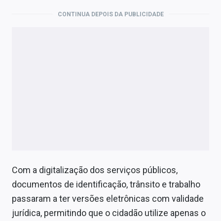
Economia
CONTINUA DEPOIS DA PUBLICIDADE
Empresas
Brasil
Política
Colunas
Especiais
Internacional
Marketing
Com a digitalização dos serviços públicos,
Tecnologia
documentos de identificação, trânsito e trabalho
passaram a ter versões eletrônicas com validade
Conteúdo de Marca
jurídica, permitindo que o cidadão utilize apenas o