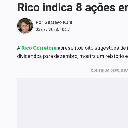
Rico indica 8 ações 
Carteiras Recomendadas
Central de Dividendos
Por
Gustavo Kahil
Central de Fundos
05 dez 2018, 10:57
Imobiliários
Central dos IPOs
A
Rico Corretora
apresentou oito sugestões de
Renda Fixa
dividendos para dezembro, mostra um relatório e
Finanças Pessoais
Mercados
CONTINUA DEPOIS DA
Economia
Empresas
Brasil
Política
Colunas
Especiais