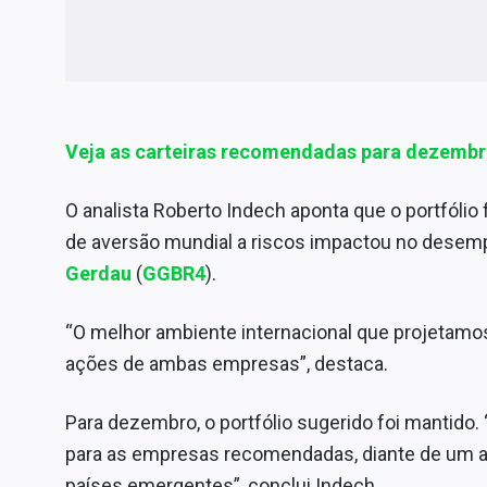
Internacional
Marketing
Tecnologia
Conteúdo de Marca
Veja as carteiras recomendadas para dezemb
Sobre
Expediente
O analista Roberto Indech aponta que o portfólio
Contato
de aversão mundial a riscos impactou no dese
Gerdau
(
GGBR4
).
“O melhor ambiente internacional que projetam
ações de ambas empresas”, destaca.
Para dezembro, o portfólio sugerido foi mantido
para as empresas recomendadas, diante de um am
países emergentes”, conclui Indech.