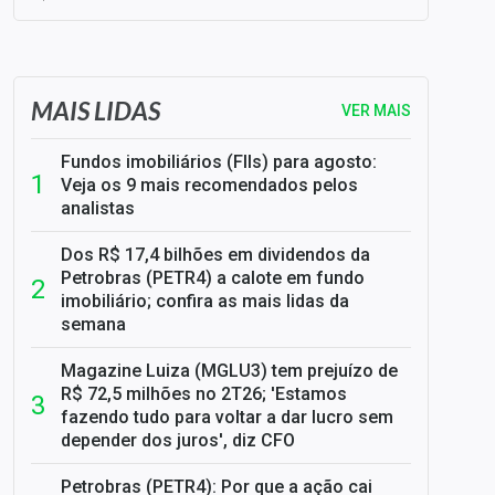
SELIC em 14%: A repercussão da decisão sobre os JUROS
MAIS LIDAS
VER MAIS
Fundos imobiliários (FIIs) para agosto:
Veja os 9 mais recomendados pelos
analistas
Dos R$ 17,4 bilhões em dividendos da
Petrobras (PETR4) a calote em fundo
imobiliário; confira as mais lidas da
semana
Magazine Luiza (MGLU3) tem prejuízo de
R$ 72,5 milhões no 2T26; 'Estamos
fazendo tudo para voltar a dar lucro sem
depender dos juros', diz CFO
Petrobras (PETR4): Por que a ação cai