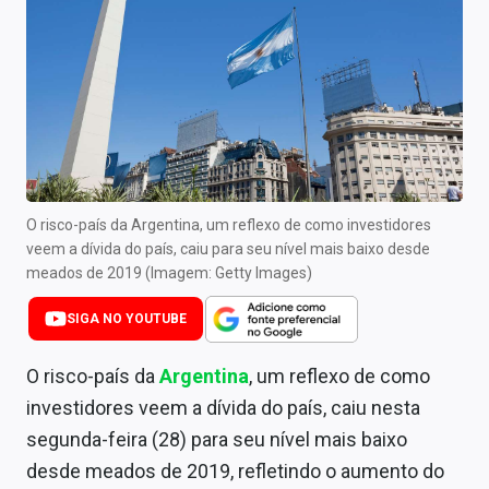
Newsletters
Cotações
Comprar ou vender?
Carteiras Recomendadas
Central de Dividendos
O risco-país da Argentina, um reflexo de como investidores
veem a dívida do país, caiu para seu nível mais baixo desde
Central de Fundos Imobiliários
meados de 2019 (Imagem: Getty Images)
Central dos IPOs
SIGA NO YOUTUBE
Renda Fixa
O risco-país da
Argentina
, um reflexo de como
Finanças Pessoais
investidores veem a dívida do país, caiu nesta
segunda-feira (28) para seu nível mais baixo
Mercados
desde meados de 2019, refletindo o aumento do