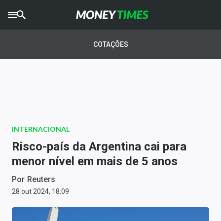
CRYPTO
TIMES
COTAÇÕES
AGRO
TIMES
Ibovespa
Giro do Mercado
INTERNACIONAL
Newsletters
Risco-país da Argentina cai para
Money Trader
menor nível em mais de 5 anos
Anuncie
Por
Reuters
28 out 2024, 18:09
Últimas Notícias