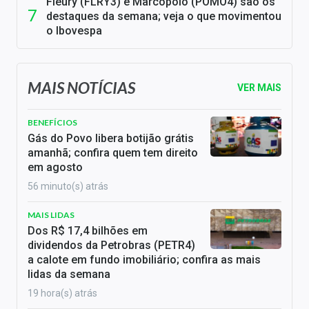
Fleury (FLRY3) e Marcopolo (POMO4) são os
destaques da semana; veja o que movimentou
o Ibovespa
MAIS NOTÍCIAS
VER MAIS
BENEFÍCIOS
Gás do Povo libera botijão grátis
amanhã; confira quem tem direito
em agosto
56 minuto(s) atrás
MAIS LIDAS
Dos R$ 17,4 bilhões em
dividendos da Petrobras (PETR4)
a calote em fundo imobiliário; confira as mais
lidas da semana
19 hora(s) atrás