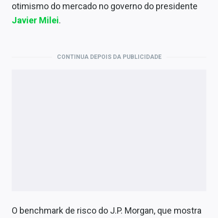
Economia
otimismo do mercado no governo do presidente
Javier Milei
.
Empresas
Brasil
CONTINUA DEPOIS DA PUBLICIDADE
Política
Colunas
Especiais
Internacional
Marketing
Tecnologia
Conteúdo de Marca
O benchmark de risco do J.P. Morgan, que mostra