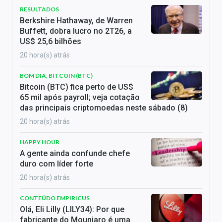
RESULTADOS
Berkshire Hathaway, de Warren
Buffett, dobra lucro no 2T26, a
US$ 25,6 bilhões
20 hora(s) atrás
BOM DIA, BITCOIN (BTC)
Bitcoin (BTC) fica perto de US$
65 mil após payroll; veja cotação
das principais criptomoedas neste sábado (8)
20 hora(s) atrás
HAPPY HOUR
A gente ainda confunde chefe
duro com líder forte
20 hora(s) atrás
CONTEÚDO EMPIRICUS
Olá, Eli Lilly (LILY34): Por que
fabricante do Mounjaro é uma