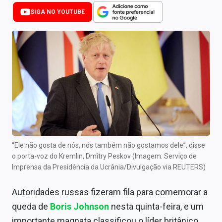
Newsletters
SIGA NO YOUTUBE
Cotações
Comprar ou vender?
Carteiras Recomendadas
Central de Dividendos
Central de Fundos Imobiliários
Central dos IPOs
“Ele não gosta de nós, nós também não gostamos dele”, disse
o porta-voz do Kremlin, Dmitry Peskov (Imagem: Serviço de
Renda Fixa
Imprensa da Presidência da Ucrânia/Divulgação via REUTERS)
Finanças Pessoais
Autoridades russas fizeram fila para comemorar a
Mercados
queda de
Boris Johnson
nesta quinta-feira, e um
importante magnata classificou o líder britânico