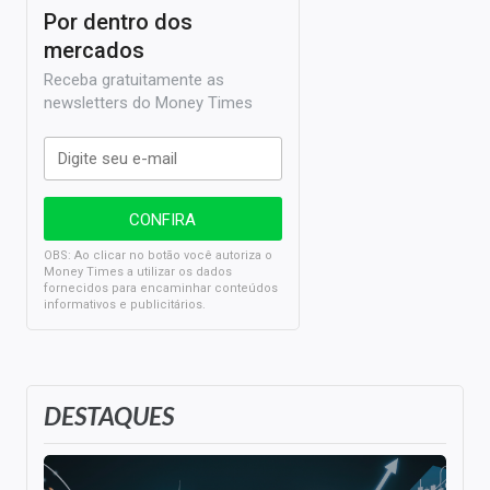
Por dentro dos
mercados
Receba gratuitamente as
newsletters do Money Times
OBS: Ao clicar no botão você autoriza o
Money Times a utilizar os dados
fornecidos para encaminhar conteúdos
informativos e publicitários.
DESTAQUES