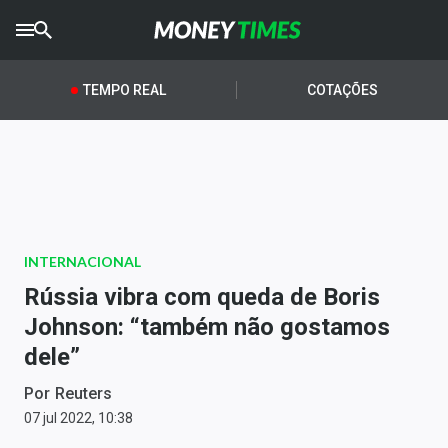
CRYPTO
TIMES
TEMPO REAL
COTAÇÕES
AGRO
TIMES
Ibovespa
Giro do Mercado
INTERNACIONAL
Newsletters
Rússia vibra com queda de Boris
Money Trader
Johnson: “também não gostamos
dele”
Anuncie
Por
Reuters
Últimas Notícias
07 jul 2022, 10:38