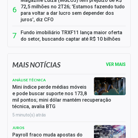
Magazine Luiza (MGLU3) tem prejuízo de R$
72,5 milhões no 2T26; 'Estamos fazendo tudo
para voltar a dar lucro sem depender dos
juros', diz CFO
Fundo imobiliário TRXF11 lança maior oferta
do setor, buscando captar até R$ 10 bilhões
MAIS NOTÍCIAS
VER MAIS
ANÁLISE TÉCNICA
Mini índice perde médias móveis
e pode buscar suporte nos 173,8
mil pontos; mini dólar mantém recuperação
técnica, avalia BTG
5 minuto(s) atrás
JUROS
Payroll fraco muda apostas do