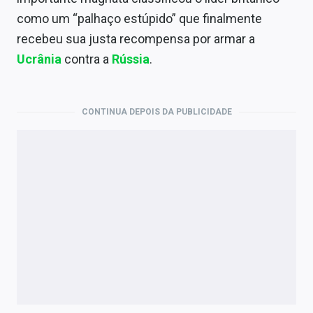
Economia
como um “palhaço estúpido” que finalmente
Empresas
recebeu sua justa recompensa por armar a
Ucrânia
contra a
Rússia
.
Brasil
Política
CONTINUA DEPOIS DA PUBLICIDADE
Colunas
Especiais
Internacional
Marketing
Tecnologia
Conteúdo de Marca