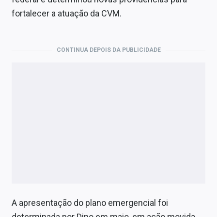
Economia
fortalecer a atuação da CVM.
Empresas
Brasil
CONTINUA DEPOIS DA PUBLICIDADE
Política
Colunas
Especiais
Internacional
Marketing
Tecnologia
A apresentação do plano emergencial foi
Conteúdo de Marca
determinada por Dino em maio, em ação movida