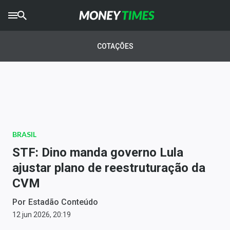
CRYPTO
TIMES
COTAÇÕES
AGRO
TIMES
Ibovespa
Giro do Mercado
BRASIL
Newsletters
STF: Dino manda governo Lula
Money Trader
ajustar plano de reestruturação da
CVM
Anuncie
Por
Estadão Conteúdo
Últimas Notícias
12 jun 2026, 20:19