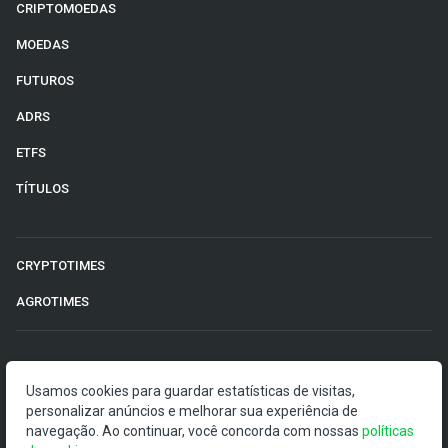
CRIPTOMOEDAS
MOEDAS
FUTUROS
ADRS
ETFS
TÍTULOS
CRYPTOTIMES
AGROTIMES
©2026 Money Times.
Usamos cookies para guardar estatísticas de visitas,
personalizar anúncios e melhorar sua experiência de
O Money Times publica matérias de cunho jornalístico, que
navegação. Ao continuar, você concorda com nossas
políticas
visam a democratização da informação. Nossas