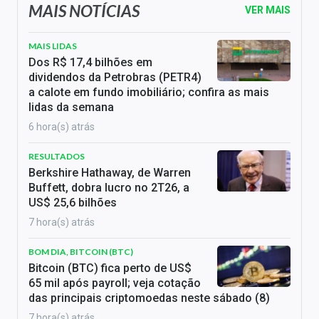
MAIS NOTÍCIAS
VER MAIS
MAIS LIDAS
Dos R$ 17,4 bilhões em
dividendos da Petrobras (PETR4)
a calote em fundo imobiliário; confira as mais
lidas da semana
6 hora(s) atrás
RESULTADOS
Berkshire Hathaway, de Warren
Buffett, dobra lucro no 2T26, a
US$ 25,6 bilhões
7 hora(s) atrás
BOM DIA, BITCOIN (BTC)
Bitcoin (BTC) fica perto de US$
65 mil após payroll; veja cotação
das principais criptomoedas neste sábado (8)
7 hora(s) atrás