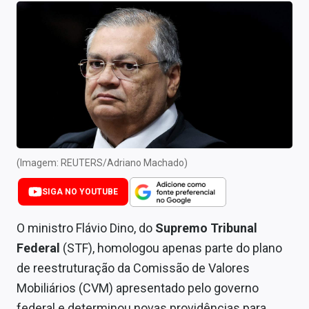
Newsletters
Cotações
Comprar ou vender?
Carteiras Recomendadas
Central de Dividendos
Central de Fundos Imobiliários
(Imagem: REUTERS/Adriano Machado)
Central dos IPOs
SIGA NO YOUTUBE
Renda Fixa
O ministro Flávio Dino, do
Supremo Tribunal
Federal
(STF), homologou apenas parte do plano
Finanças Pessoais
de reestruturação da Comissão de Valores
Mercados
Mobiliários (CVM) apresentado pelo governo
federal e determinou novas providências para