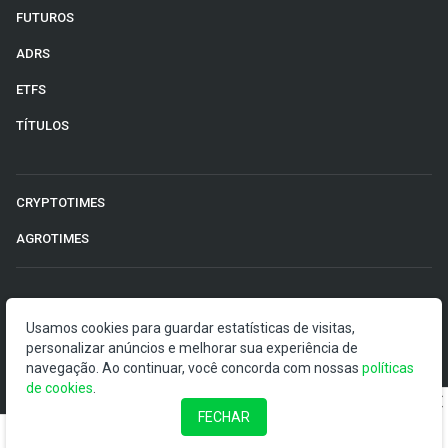
FUTUROS
ADRS
ETFS
TÍTULOS
CRYPTOTIMES
AGROTIMES
©2026 Money Times.
Usamos cookies para guardar estatísticas de visitas,
personalizar anúncios e melhorar sua experiência de
O Money Times publica matérias de cunho jornalístico, que
navegação. Ao continuar, você concorda com nossas
políticas
visam a democratização da informação. Nossas
de cookies
.
publicações devem ser compreendidas como boletins
anunciadores e divulgadores, e não como uma
FECHAR
recomendação de investimento.