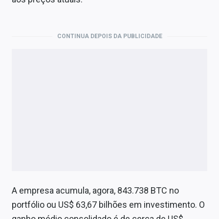
Economia
Empresas
CONTINUA DEPOIS DA PUBLICIDADE
Brasil
Política
Money Trader
Colunas
Especiais
Internacional
Marketing
A empresa acumula, agora, 843.738 BTC no
Tecnologia
portfólio ou US$ 63,67 bilhões em investimento. O
ganho médio consolidado é de cerca de US$