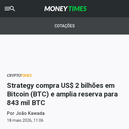
CRYPTO
TIMES
COTAÇÕES
AGRO
TIMES
Ibovespa
Giro do Mercado
CRYPTO
TIMES
Newsletters
Strategy compra US$ 2 bilhões em
Money Trader
Bitcoin (BTC) e amplia reserva para
843 mil BTC
Anuncie
Por
João Kawada
Últimas Notícias
18 maio 2026, 11:06