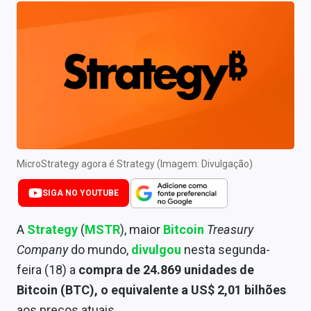
Newsletters
Cotações
Comprar ou vender?
Carteiras Recomendadas
Central de Dividendos
Central de Fundos Imobiliários
MicroStrategy agora é Strategy (Imagem: Divulgação)
Central dos IPOs
SIGA NO YOUTUBE
Renda Fixa
A
Strategy
(
MSTR
), maior
Bitcoin
Treasury
Company
do mundo,
divulgou
nesta segunda-
Finanças Pessoais
feira (18) a
compra de 24.869 unidades de
Mercados
Bitcoin (BTC), o equivalente a US$ 2,01 bilhões
aos preços atuais.