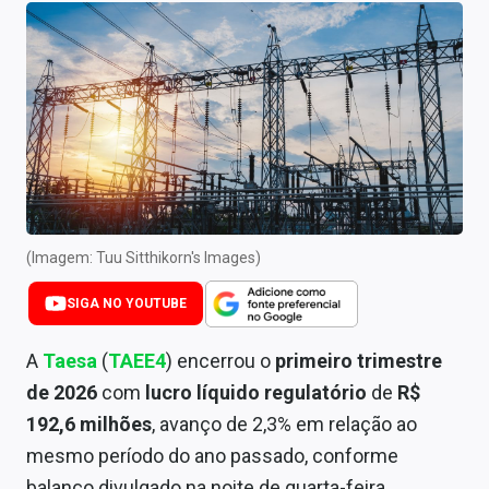
Newsletters
Cotações
Comprar ou vender?
Carteiras Recomendadas
Central de Dividendos
Central de Fundos Imobiliários
(Imagem: Tuu Sitthikorn's Images)
Central dos IPOs
SIGA NO YOUTUBE
Renda Fixa
A
Taesa
(
TAEE4
) encerrou o
primeiro trimestre
de 2026
com
lucro líquido regulatório
de
R$
Finanças Pessoais
192,6 milhões
, avanço de 2,3% em relação ao
Mercados
mesmo período do ano passado, conforme
balanço divulgado na noite de quarta-feira.