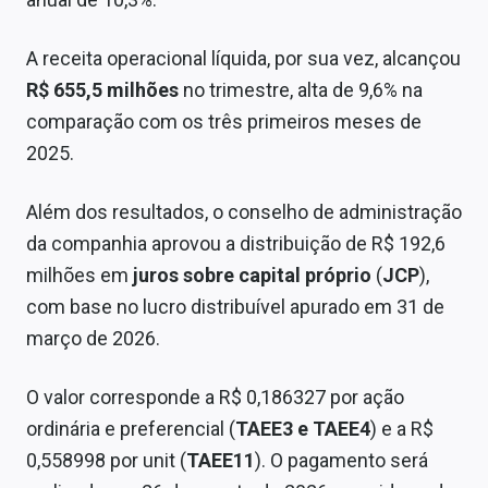
Sobre
A receita operacional líquida, por sua vez, alcançou
Expediente
R$ 655,5 milhões
no trimestre, alta de 9,6% na
Contato
comparação com os três primeiros meses de
2025.
Além dos resultados, o conselho de administração
da companhia aprovou a distribuição de R$ 192,6
milhões em
juros sobre capital próprio
(
JCP
),
com base no lucro distribuível apurado em 31 de
março de 2026.
O valor corresponde a R$ 0,186327 por ação
ordinária e preferencial (
TAEE3 e TAEE4
) e a R$
0,558998 por unit (
TAEE11
). O pagamento será