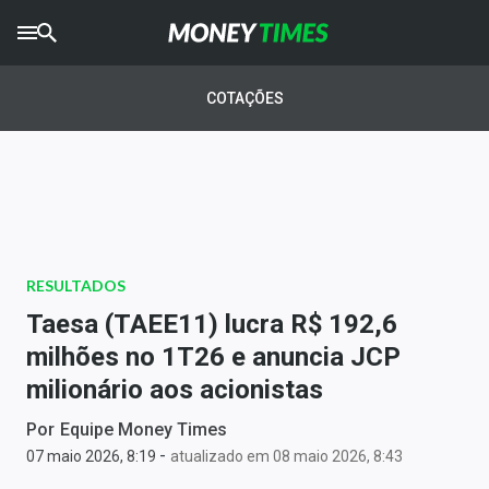
CRYPTO
TIMES
COTAÇÕES
AGRO
TIMES
Ibovespa
Giro do Mercado
RESULTADOS
Newsletters
Taesa (TAEE11) lucra R$ 192,6
Money Trader
milhões no 1T26 e anuncia JCP
milionário aos acionistas
Anuncie
Por
Equipe Money Times
-
Últimas Notícias
07 maio 2026, 8:19
atualizado em 08 maio 2026, 8:43