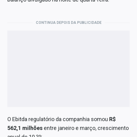
Economia
Empresas
CONTINUA DEPOIS DA PUBLICIDADE
Brasil
Política
Colunas
Especiais
Internacional
Marketing
Tecnologia
O Ebitda regulatório da companhia somou
R$
562,1 milhões
entre janeiro e março, crescimento
Conteúdo de Marca
anual de 10,3%.