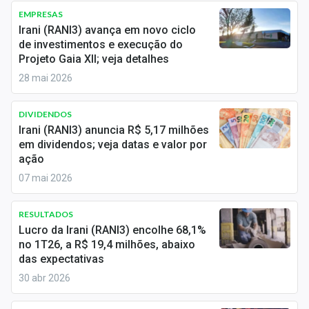
Economia
EMPRESAS
Irani (RANI3) avança em novo ciclo
Empresas
de investimentos e execução do
Projeto Gaia XII; veja detalhes
Brasil
28 mai 2026
Política
DIVIDENDOS
Colunas
Irani (RANI3) anuncia R$ 5,17 milhões
em dividendos; veja datas e valor por
Especiais
ação
07 mai 2026
Internacional
RESULTADOS
Marketing
Lucro da Irani (RANI3) encolhe 68,1%
no 1T26, a R$ 19,4 milhões, abaixo
Tecnologia
das expectativas
30 abr 2026
Conteúdo de Marca