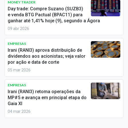
MONEY TRADER
Sobre
Day trade: Compre Suzano (SUZB3)
e venda BTG Pactual (BPAC11) para
Expediente
ganhar até 1,41% hoje (9), segundo a Ágora
09 abr 2026
Contato
EMPRESAS
Irani (RANI3) aprova distribuição de
dividendos aos acionistas; veja valor
por ação e data de corte
05 mar 2026
EMPRESAS
Irani (RANI3) retoma operações da
MP#5 e avança em principal etapa do
Gaia XI
04 mar 2026