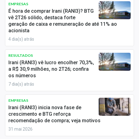
Newsletters
EMPRESAS
É hora de comprar Irani (RANI3)? BTG
vê 2T26 sólido, destaca forte
Cotações
geração de caixa e remuneração de até 11% ao
acionista
Comprar ou vender?
4 dia(s) atrás
Carteiras Recomendadas
RESULTADOS
Central de Dividendos
Irani (RANI3) vê lucro encolher 70,3%,
a R$ 30,9 milhões, no 2T26; confira
Central de Fundos Imobiliários
os números
7 dia(s) atrás
Central dos IPOs
Renda Fixa
EMPRESAS
Irani (RANI3) inicia nova fase de
Finanças Pessoais
crescimento e BTG reforça
recomendação de compra; veja motivos
Mercados
31 mai 2026