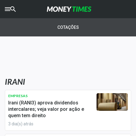
CRYPTO
TIMES
COTAÇÕES
AGRO
TIMES
Ibovespa
Giro do Mercado
IRANI
Newsletters
Money Trader
EMPRESAS
Irani (RANI3) aprova dividendos
Anuncie
intercalares; veja valor por ação e
quem tem direito
3 dia(s) atrás
Últimas Notícias