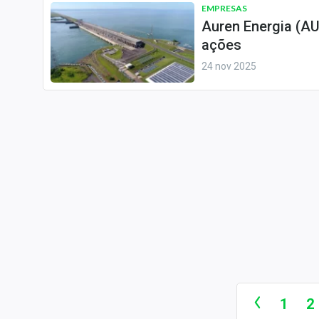
EMPRESAS
Auren Energia (A
ações
24 nov 2025
1
2