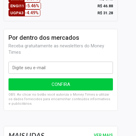
-5.46%
R$ 46.88
ENGI11
-4.49%
R$ 31.28
UGPA3
Por dentro dos mercados
Receba gratuitamente as newsletters do Money
Times
OBS: Ao clicar no botão você autoriza o Money Times a utilizar
os dados fornecidos para encaminhar conteúdos informativos
e publicitários.
SELIC em 14%: A repercussão da decisão sobre os JUROS
MAIS LIDAS
VER MAIS