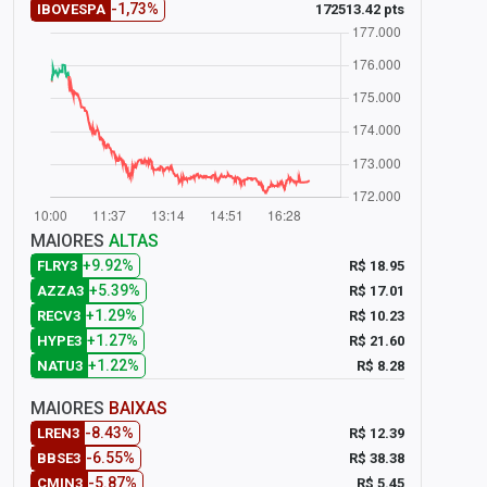
-1,73%
172513.42 pts
IBOVESPA
MAIORES
ALTAS
+9.92%
R$ 18.95
FLRY3
+5.39%
R$ 17.01
AZZA3
+1.29%
R$ 10.23
RECV3
+1.27%
R$ 21.60
HYPE3
+1.22%
R$ 8.28
NATU3
MAIORES
BAIXAS
-8.43%
R$ 12.39
LREN3
-6.55%
R$ 38.38
BBSE3
-5.87%
R$ 5.45
CMIN3