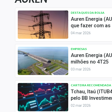
Carteiras Recomendadas
Central de Dividendos
DESTAQUES DA BOLSA
Auren Energia (AU
Central de Fundos
que fazer com as
Imobiliários
04 mar 2026
Central dos IPOs
Renda Fixa
EMPRESAS
Finanças Pessoais
Auren Energia (AUR
Mercados
milhões no 4T25
Economia
03 mar 2026
Empresas
Brasil
CARTEIRA RECOMENDADA
Política
Tchau, Itaú (ITUB
pelo BB Investim
Colunas
02 mar 2026
Especiais