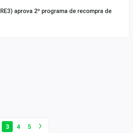
URE3) aprova 2º programa de recompra de
3
4
5