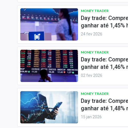
Internacional
MONEY TRADER
Marketing
Day trade: Compre
Tecnologia
ganhar até 1,45% 
24 fev 2026
Conteúdo de Marca
Sobre
MONEY TRADER
Expediente
Day trade: Compr
Contato
ganhar até 1,46% 
02 fev 2026
MONEY TRADER
Day trade: Compr
ganhar até 1,48% 
15 jan 2026