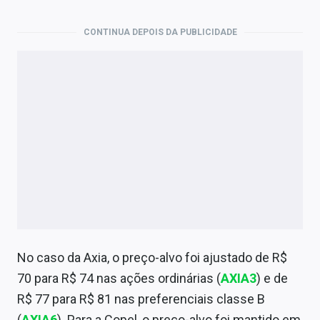
Economia
CONTINUA DEPOIS DA PUBLICIDADE
Empresas
Brasil
Política
Colunas
Especiais
Internacional
Marketing
Tecnologia
No caso da Axia, o preço-alvo foi ajustado de R$
70 para R$ 74 nas ações ordinárias (
AXIA3
) e de
R$ 77 para R$ 81 nas preferenciais classe B
Conteúdo de Marca
(
AXIA6
). Para a Copel, o preço-alvo foi mantido em