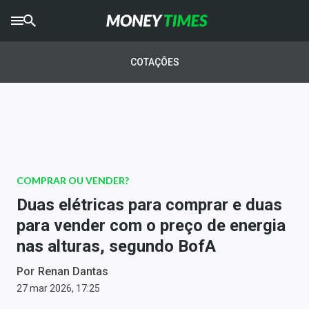
CRYPTO
TIMES
COTAÇÕES
AGRO
TIMES
Ibovespa
Giro do Mercado
COMPRAR OU VENDER?
Newsletters
Duas elétricas para comprar e duas
Money Trader
para vender com o preço de energia
nas alturas, segundo BofA
Anuncie
Por
Renan Dantas
Últimas Notícias
27 mar 2026, 17:25