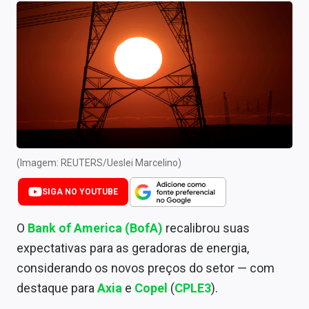
Newsletters
Cotações
Comprar ou vender?
Carteiras Recomendadas
Central de Dividendos
Central de Fundos Imobiliários
(Imagem: REUTERS/Ueslei Marcelino)
Central dos IPOs
SIGA NO YOUTUBE
Renda Fixa
O
Bank of America (BofA)
recalibrou suas
expectativas para as geradoras de energia,
Finanças Pessoais
considerando os novos preços do setor — com
Mercados
destaque para
Axia
e
Copel
(
CPLE3
).