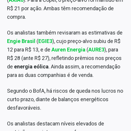
Sobre
R$ 21 por ação. Ambas têm recomendação de
compra.
Expediente
Contato
Os analistas também revisaram as estimativas de
Engie Brasil
(
EGIE3
), cujo preço-alvo subiu de R$
12 para R$ 13, e de
Auren Energia
(
AURE3
), para
R$ 28 (ante R$ 27), refletindo prêmios nos preços
de
energia eólica
. Ainda assim, a recomendação
para as duas companhias é de venda.
Segundo o BofA, há riscos de queda nos lucros no
curto prazo, diante de balanços energéticos
desfavoráveis.
Os analistas destacam níveis elevados de