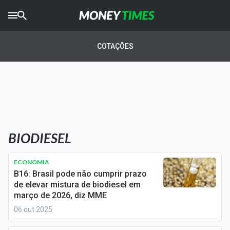
CRYPTO
TIMES
COTAÇÕES
AGRO
TIMES
Ibovespa
Giro do Mercado
BIODIESEL
Newsletters
Money Trader
ECONOMIA
B16: Brasil pode não cumprir prazo
Anuncie
de elevar mistura de biodiesel em
março de 2026, diz MME
06 out 2025
Últimas Notícias