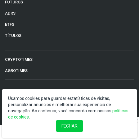
FUTUROS
ADRS
ETFS
TÍTULOS
CRYPTOTIMES
AGROTIMES
©2026 Money Times.
Usamos cookies para guardar estatísticas de visitas,
personalizar anúncios e melhorar sua experiência de
O Money Times publica matérias de cunho jornalístico, que
navegação. Ao continuar, você concorda com nossas
visam a democratização da informação. Nossas
políticas
de cookies
publicações devem ser compreendidas como boletins
.
anunciadores e divulgadores, e não como uma
FECHAR
recomendação de investimento.