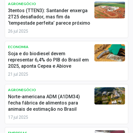
Newsletters
AGRONEGÓCIO
3tentos (TTEN3): Santander enxerga
2T25 desafiador, mas fim da
Cotações
‘tempestade perfeita’ parece próximo
Comprar ou vender?
26 jul 2025
Carteiras Recomendadas
ECONOMIA
Soja e do biodiesel devem
Central de Dividendos
representar 6,4% do PIB do Brasil em
2025, aponta Cepea e Abiove
Central de Fundos Imobiliários
21 jul 2025
Central dos IPOs
AGRONEGÓCIO
Renda Fixa
Norte-americana ADM (A1DM34)
fecha fábrica de alimentos para
Finanças Pessoais
animais de estimação no Brasil
17 jul 2025
Mercados
EMPRESAS