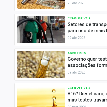
Internacional
23 abr 2026
Marketing
Tecnologia
COMBUSTÍVEIS
Setores de transp
Conteúdo de Marca
para uso de mais 
Sobre
09 abr 2026
Expediente
Contato
AGRO TIMES
Governo quer test
associações form
09 abr 2026
COMBUSTÍVEIS
B16? Diesel caro,
mas testes travam