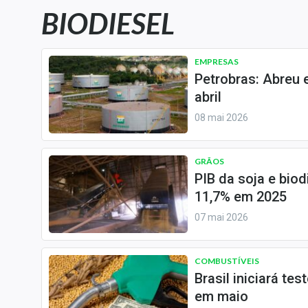
Carteiras Recomendadas
BIODIESEL
Central de Dividendos
Central de Fundos
EMPRESAS
Imobiliários
Petrobras: Abreu 
Central dos IPOs
abril
Renda Fixa
08 mai 2026
Finanças Pessoais
Mercados
GRÃOS
PIB da soja e biod
Economia
11,7% em 2025
Empresas
07 mai 2026
Brasil
Política
COMBUSTÍVEIS
Colunas
Brasil iniciará te
Especiais
em maio