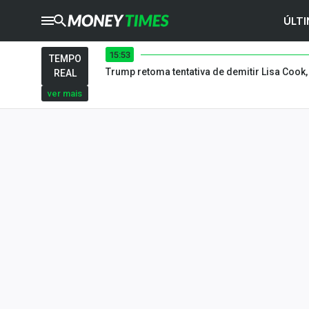
ÚLTI
15:53
CRYPTO
TIMES
TEMPO
Trump retoma tentativa de demitir Lisa Cook
REAL
AGRO
TIMES
ver mais
Ibovespa
Giro do Mercado
Newsletters
Money Trader
Anuncie
Últimas Notícias
Newsletters
Cotações
Comprar ou vender?