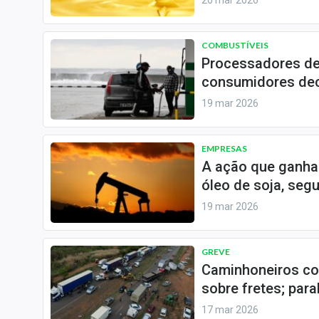
20 mar 2026
COMBUSTÍVEIS
Processadores de
consumidores dec
19 mar 2026
EMPRESAS
A ação que ganha 
óleo de soja, seg
19 mar 2026
GREVE
Caminhoneiros con
sobre fretes; par
17 mar 2026