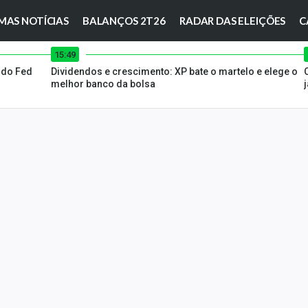
MAS NOTÍCIAS
BALANÇOS 2T26
RADAR DAS ELEIÇÕES
C
15:49
, do Fed
Dividendos e crescimento: XP bate o martelo e elege o
melhor banco da bolsa