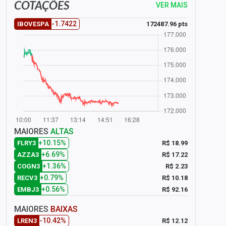
COTAÇÕES
VER MAIS
-1.7422
172487.96 pts
IBOVESPA
MAIORES
ALTAS
+10.15%
R$ 18.99
FLRY3
+6.69%
R$ 17.22
AZZA3
+1.36%
R$ 2.23
COGN3
+0.79%
R$ 10.18
RECV3
+0.56%
R$ 92.16
EMBJ3
MAIORES
BAIXAS
-10.42%
R$ 12.12
LREN3