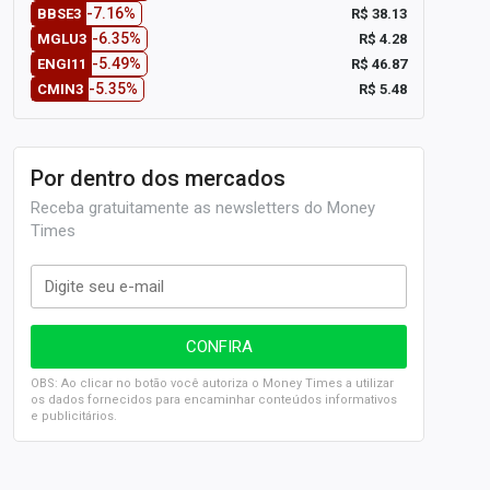
-7.16%
R$ 38.13
BBSE3
-6.35%
R$ 4.28
MGLU3
-5.49%
R$ 46.87
ENGI11
-5.35%
R$ 5.48
CMIN3
Por dentro dos mercados
Receba gratuitamente as newsletters do Money
Times
OBS: Ao clicar no botão você autoriza o Money Times a utilizar
os dados fornecidos para encaminhar conteúdos informativos
e publicitários.
SELIC em 14%: A repercussão da decisão sobre os JUROS