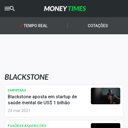
CRYPTO
TIMES
TEMPO REAL
COTAÇÕES
AGRO
TIMES
Ibovespa
Giro do Mercado
BLACKSTONE
Newsletters
Money Trader
EMPRESAS
Blackstone aposta em startup de
Anuncie
saúde mental de US$ 1 bilhão
24 mar 2021
Últimas Notícias
FUSÕES E AQUISIÇÕES