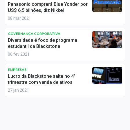
Newsletters
Panasonic comprará Blue Yonder por
US$ 6,5 bilhões, diz Nikkei
Cotações
08 mar 2021
Comprar ou vender?
GOVERNANÇA CORPORATIVA
Diversidade é foco de programa
Carteiras Recomendadas
estudantil da Blackstone
06 fev 2021
Central de Dividendos
Central de Fundos Imobiliários
EMPRESAS
Lucro da Blackstone salta no 4°
Central dos IPOs
trimestre com venda de ativos
27 jan 2021
Renda Fixa
Finanças Pessoais
Mercados