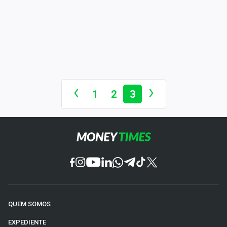
Economia
Empresas
Brasil
Política
Colunas
1
2
3
Especiais
Internacional
Marketing
Tecnologia
QUEM SOMOS
Conteúdo de Marca
EXPEDIENTE