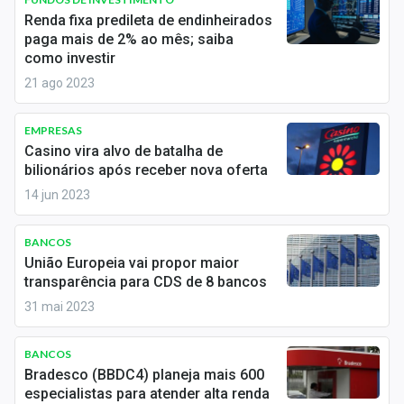
Economia
Renda fixa predileta de endinheirados
paga mais de 2% ao mês; saiba
Empresas
como investir
21 ago 2023
Brasil
Política
EMPRESAS
Casino vira alvo de batalha de
Money Trader
bilionários após receber nova oferta
14 jun 2023
Colunas
Especiais
BANCOS
União Europeia vai propor maior
transparência para CDS de 8 bancos
Internacional
31 mai 2023
Marketing
BANCOS
Tecnologia
Bradesco (BBDC4) planeja mais 600
especialistas para atender alta renda