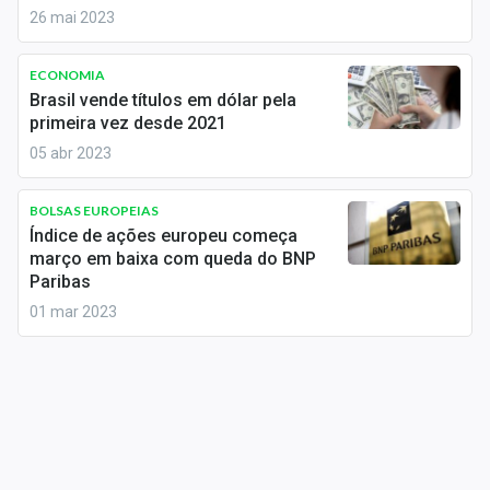
Conteúdo de Marca
26 mai 2023
Sobre
ECONOMIA
Brasil vende títulos em dólar pela
Expediente
primeira vez desde 2021
05 abr 2023
Contato
BOLSAS EUROPEIAS
Índice de ações europeu começa
março em baixa com queda do BNP
Paribas
01 mar 2023