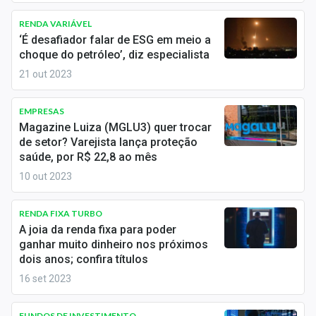
Newsletters
RENDA VARIÁVEL
‘É desafiador falar de ESG em meio a
Cotações
choque do petróleo’, diz especialista
Comprar ou vender?
21 out 2023
Carteiras Recomendadas
EMPRESAS
Magazine Luiza (MGLU3) quer trocar
Central de Dividendos
de setor? Varejista lança proteção
saúde, por R$ 22,8 ao mês
Central de Fundos Imobiliários
10 out 2023
Central dos IPOs
RENDA FIXA TURBO
Renda Fixa
A joia da renda fixa para poder
ganhar muito dinheiro nos próximos
Finanças Pessoais
dois anos; confira títulos
16 set 2023
Mercados
FUNDOS DE INVESTIMENTO