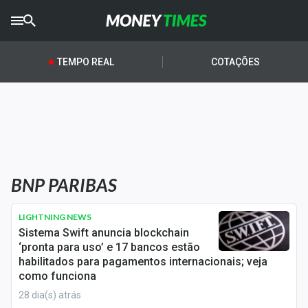
CRYPTO
TIMES
TEMPO REAL
COTAÇÕES
AGRO
TIMES
Ibovespa
Giro do Mercado
BNP PARIBAS
Newsletters
Money Trader
LIGHTNING NEWS
Sistema Swift anuncia blockchain
Anuncie
‘pronta para uso’ e 17 bancos estão
habilitados para pagamentos internacionais; veja
como funciona
Últimas Notícias
28 dia(s) atrás