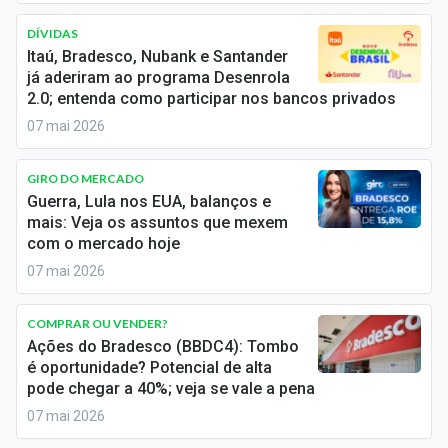
Newsletters
DÍVIDAS
Itaú, Bradesco, Nubank e Santander
Cotações
já aderiram ao programa Desenrola
2.0; entenda como participar nos bancos privados
Comprar ou vender?
07 mai 2026
Carteiras Recomendadas
GIRO DO MERCADO
Central de Dividendos
Guerra, Lula nos EUA, balanços e
mais: Veja os assuntos que mexem
Central de Fundos Imobiliários
com o mercado hoje
07 mai 2026
Central dos IPOs
Renda Fixa
COMPRAR OU VENDER?
Ações do Bradesco (BBDC4): Tombo
Finanças Pessoais
é oportunidade? Potencial de alta
pode chegar a 40%; veja se vale a pena
Mercados
07 mai 2026