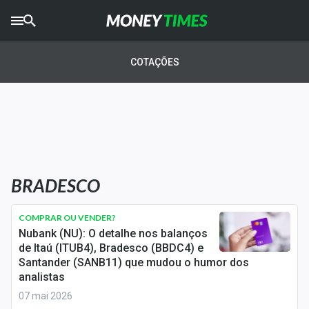
CRYPTO
TIMES
COTAÇÕES
AGRO
TIMES
Ibovespa
Giro do Mercado
BRADESCO
Newsletters
Money Trader
COMPRAR OU VENDER?
Nubank (NU): O detalhe nos balanços
Anuncie
de Itaú (ITUB4), Bradesco (BBDC4) e
Santander (SANB11) que mudou o humor dos
analistas
Últimas Notícias
07 mai 2026