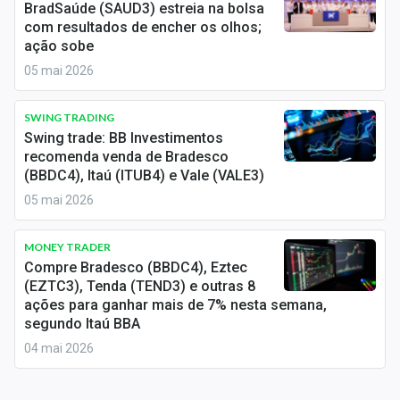
BradSaúde (SAUD3) estreia na bolsa
Sobre
com resultados de encher os olhos;
ação sobe
Expediente
05 mai 2026
Contato
SWING TRADING
Swing trade: BB Investimentos
recomenda venda de Bradesco
(BBDC4), Itaú (ITUB4) e Vale (VALE3)
05 mai 2026
MONEY TRADER
Compre Bradesco (BBDC4), Eztec
(EZTC3), Tenda (TEND3) e outras 8
ações para ganhar mais de 7% nesta semana,
segundo Itaú BBA
04 mai 2026