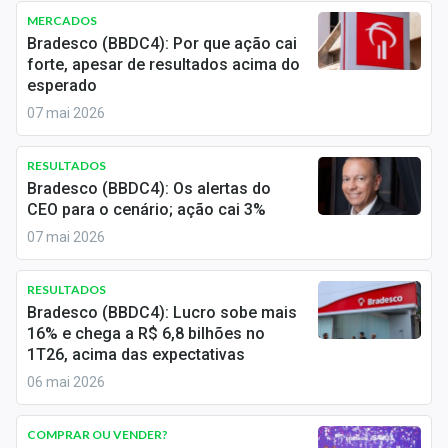
Economia
MERCADOS
Bradesco (BBDC4): Por que ação cai
Empresas
forte, apesar de resultados acima do
esperado
Brasil
07 mai 2026
Política
RESULTADOS
Colunas
Bradesco (BBDC4): Os alertas do
CEO para o cenário; ação cai 3%
Especiais
07 mai 2026
Internacional
RESULTADOS
Bradesco (BBDC4): Lucro sobe mais
Marketing
16% e chega a R$ 6,8 bilhões no
1T26, acima das expectativas
Tecnologia
06 mai 2026
Conteúdo de Marca
COMPRAR OU VENDER?