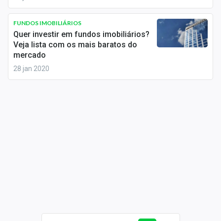
Newsletters
FUNDOS IMOBILIÁRIOS
Cotações
Quer investir em fundos imobiliários?
Veja lista com os mais baratos do
Comprar ou vender?
mercado
28 jan 2020
Carteiras Recomendadas
Central de Dividendos
Central de Fundos Imobiliários
Central dos IPOs
Renda Fixa
Finanças Pessoais
Mercados