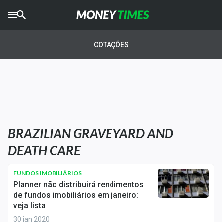
CRYPTO
TIMES
COTAÇÕES
AGRO
TIMES
Ibovespa
Giro do Mercado
BRAZILIAN GRAVEYARD AND
Newsletters
DEATH CARE
Money Trader
FUNDOS IMOBILIÁRIOS
Anuncie
Planner não distribuirá rendimentos
de fundos imobiliários em janeiro:
veja lista
Últimas Notícias
30 jan 2020