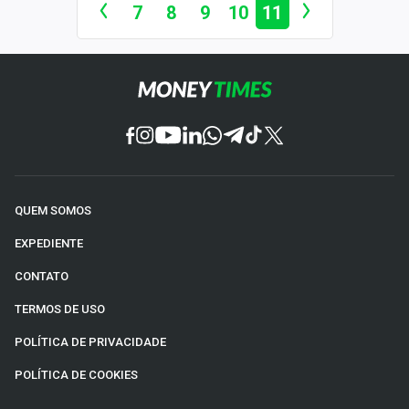
Economia
7
8
9
10
11
Empresas
Brasil
Política
Colunas
Especiais
QUEM SOMOS
EXPEDIENTE
Internacional
CONTATO
Marketing
TERMOS DE USO
Tecnologia
POLÍTICA DE PRIVACIDADE
POLÍTICA DE COOKIES
Conteúdo de Marca