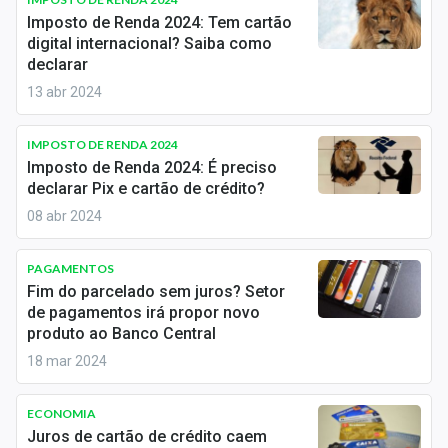
Economia
Imposto de Renda 2024: Tem cartão
digital internacional? Saiba como
Empresas
declarar
13 abr 2024
Brasil
Política
IMPOSTO DE RENDA 2024
Imposto de Renda 2024: É preciso
Colunas
declarar Pix e cartão de crédito?
08 abr 2024
Especiais
Internacional
PAGAMENTOS
Fim do parcelado sem juros? Setor
de pagamentos irá propor novo
Marketing
produto ao Banco Central
Tecnologia
18 mar 2024
ECONOMIA
Conteúdo de Marca
Juros de cartão de crédito caem