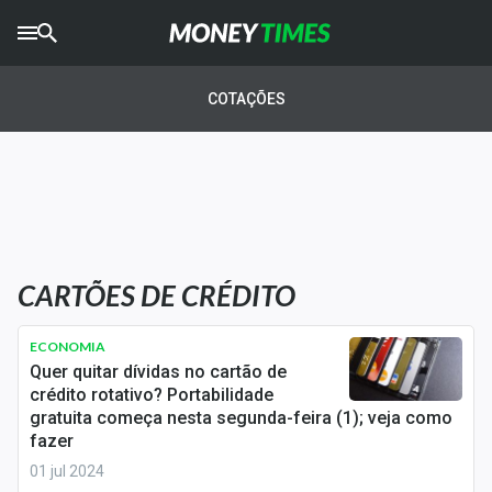
CRYPTO
TIMES
COTAÇÕES
AGRO
TIMES
Ibovespa
Giro do Mercado
CARTÕES DE CRÉDITO
Newsletters
Money Trader
ECONOMIA
Quer quitar dívidas no cartão de
Anuncie
crédito rotativo? Portabilidade
gratuita começa nesta segunda-feira (1); veja como
fazer
Últimas Notícias
01 jul 2024