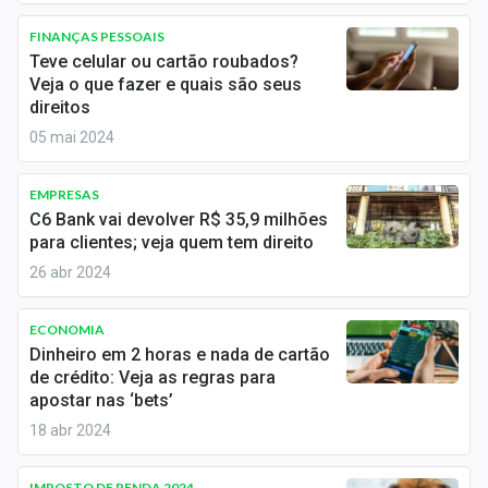
Newsletters
FINANÇAS PESSOAIS
Teve celular ou cartão roubados?
Cotações
Veja o que fazer e quais são seus
direitos
Comprar ou vender?
05 mai 2024
Carteiras Recomendadas
EMPRESAS
Central de Dividendos
C6 Bank vai devolver R$ 35,9 milhões
para clientes; veja quem tem direito
Central de Fundos Imobiliários
26 abr 2024
Central dos IPOs
ECONOMIA
Renda Fixa
Dinheiro em 2 horas e nada de cartão
de crédito: Veja as regras para
Finanças Pessoais
apostar nas ‘bets’
18 abr 2024
Mercados
IMPOSTO DE RENDA 2024